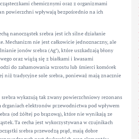
cząsteczkami chemicznymi oraz z organizmami
stan powierzchni wpływają bezpośrednio na ich
hą nanocząstek srebra jest ich silne działanie
ze. Mechanizm nie jest całkowicie jednoznaczny, ale
lnianie jonów srebra (Ag⁺), które uszkadzają błony
ego oraz wiążą się z białkami i kwasami
odzi do zahamowania wzrostu lub śmierci komórek
ej niż tradycyjne sole srebra, ponieważ mają znacznie
ki srebra wykazują tak zwany powierzchniowy rezonans
h drganiach elektronów przewodnictwa pod wpływem
bra (od żółtej po brązową), które nie wynikają ze
ząstek. Ta cecha jest wykorzystywana w czujnikach
ocząstki srebra przewodzą prąd, mają dobre