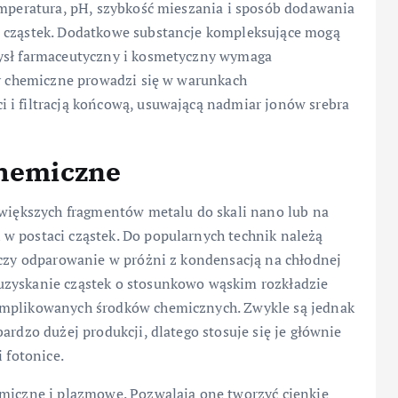
emperatura, pH, szybkość mieszania i sposób dodawania
i cząstek. Dodatkowe substancje kompleksujące mogą
mysł farmaceutyczny i kosmetyczny wymaga
sy chemiczne prowadzi się w warunkach
 i filtracją końcową, usuwającą nadmiar jonów srebra
chemiczne
 większych fragmentów metalu do skali nano lub na
w postaci cząstek. Do popularnych technik należą
 czy odparowanie w próżni z kondensacją na chłodnej
uzyskanie cząstek o stosunkowo wąskim rozkładzie
omplikowanych środków chemicznych. Zwykle są jednak
ardzo dużej produkcji, dlatego stosuje się je głównie
 fotonice.
emiczne i plazmowe. Pozwalają one tworzyć cienkie