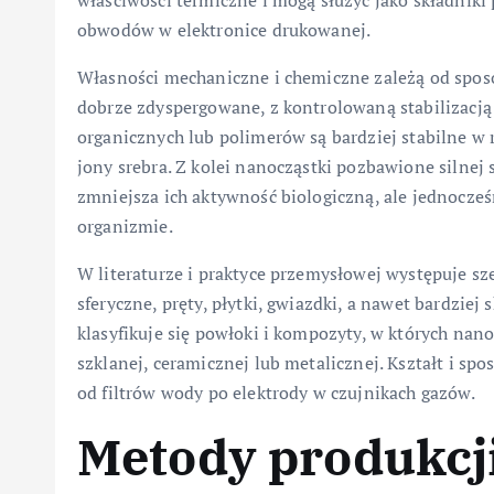
właściwości termiczne i mogą służyć jako składnik
obwodów w elektronice drukowanej.
Własności mechaniczne i chemiczne zależą od sposo
dobrze zdyspergowane, z kontrolowaną stabilizacj
organicznych lub polimerów są bardziej stabilne w r
jony srebra. Z kolei nanocząstki pozbawione silnej 
zmniejsza ich aktywność biologiczną, ale jednocze
organizmie.
W literaturze i praktyce przemysłowej występuje sz
sferyczne, pręty, płytki, gwiazdki, a nawet bardzie
klasyfikuje się powłoki i kompozyty, w których nan
szklanej, ceramicznej lub metalicznej. Kształt i s
od filtrów wody po elektrody w czujnikach gazów.
Metody produkcj