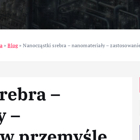
ziały
Przemysł
a
»
Blog
»
Nanocząstki srebra – nanomateriały – zastosowani
rebra –
y –
 w przemyśle