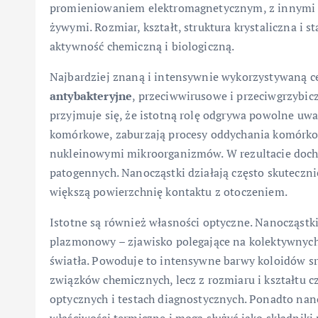
promieniowaniem elektromagnetycznym, z innymi 
żywymi. Rozmiar, kształt, struktura krystaliczna i 
aktywność chemiczną i biologiczną.
Najbardziej znaną i intensywnie wykorzystywaną cec
antybakteryjne
, przeciwwirusowe i przeciwgrzybic
przyjmuje się, że istotną rolę odgrywa powolne uwa
komórkowe, zaburzają procesy oddychania komórkow
nukleinowymi mikroorganizmów. W rezultacie doch
patogennych. Nanocząstki działają często skuteczni
większą powierzchnię kontaktu z otoczeniem.
Istotne są również własności optyczne. Nanocząst
plazmonowy – zjawisko polegające na kolektywnyc
światła. Powoduje to intensywne barwy koloidów sre
związków chemicznych, lecz z rozmiaru i kształtu c
optycznych i testach diagnostycznych. Ponadto nan