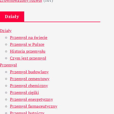
Zrównoważony rozwój
(101)
Działy
Działy
Przemysł na świecie
Przemysł w Polsce
Historia przemysłu
Czym jest przemysł
Przemysł
Przemysł budowlany
Przemysł cementowy
Przemysł chemiczny
Przemysł ciężki
Przemysł energetyczny
Przemysł farmaceutyczny
Przemysł hutniczy