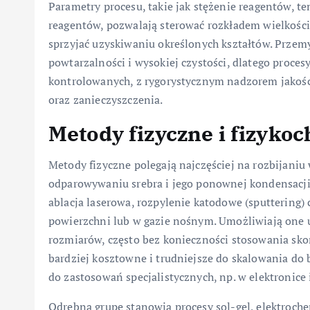
Parametry procesu, takie jak stężenie reagentów, t
reagentów, pozwalają sterować rozkładem wielkośc
sprzyjać uzyskiwaniu określonych kształtów. Prze
powtarzalności i wysokiej czystości, dlatego proce
kontrolowanych, z rygorystycznym nadzorem jakości
oraz zanieczyszczenia.
Metody fizyczne i fizyko
Metody fizyczne polegają najczęściej na rozbijaniu
odparowywaniu srebra i jego ponownej kondensacji 
ablacja laserowa, rozpylenie katodowe (sputtering)
powierzchni lub w gazie nośnym. Umożliwiają one 
rozmiarów, często bez konieczności stosowania sk
bardziej kosztowne i trudniejsze do skalowania do b
do zastosowań specjalistycznych, np. w elektronice i
Odrębną grupę stanowią procesy sol-gel, elektroch