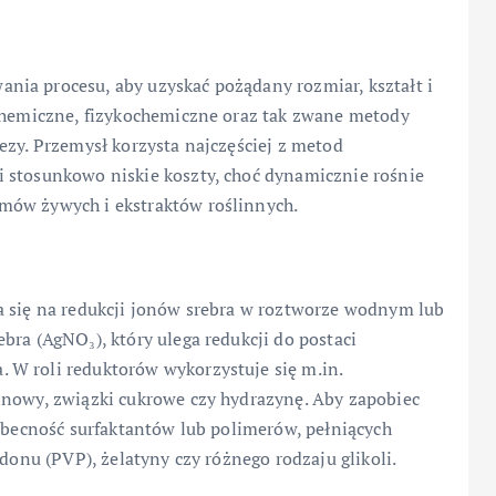
ia procesu, aby uzyskać pożądany rozmiar, kształt i
 chemiczne, fizykochemiczne oraz tak zwane metody
ezy. Przemysł korzysta najczęściej z metod
 stosunkowo niskie koszty, choć dynamicznie rośnie
mów żywych i ekstraktów roślinnych.
a się na redukcji jonów srebra w roztworze wodnym lub
bra (AgNO₃), który ulega redukcji do postaci
 W roli reduktorów wykorzystuje się m.in.
inowy, związki cukrowe czy hydrazynę. Aby zapobiec
 obecność surfaktantów lub polimerów, pełniących
idonu (PVP), żelatyny czy różnego rodzaju glikoli.