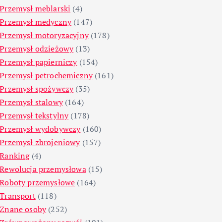
Przemysł meblarski
(4)
Przemysł medyczny
(147)
Przemysł motoryzacyjny
(178)
Przemysł odzieżowy
(13)
Przemysł papierniczy
(154)
Przemysł petrochemiczny
(161)
Przemysł spożywczy
(35)
Przemysł stalowy
(164)
Przemysł tekstylny
(178)
Przemysł wydobywczy
(160)
Przemysł zbrojeniowy
(157)
Ranking
(4)
Rewolucja przemysłowa
(15)
Roboty przemysłowe
(164)
Transport
(118)
Znane osoby
(252)