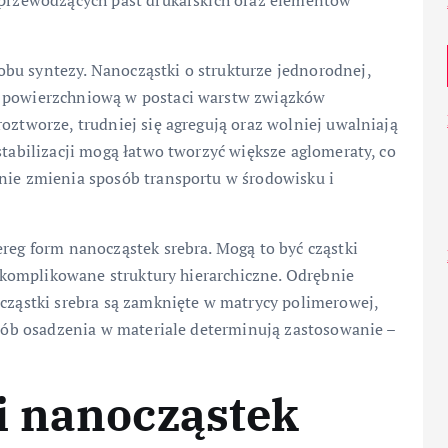
i przewodzących past drukarskich oraz elementów
bu syntezy. Nanocząstki o strukturze jednorodnej,
ą powierzchniową w postaci warstw związków
oztworze, trudniej się agregują oraz wolniej uwalniają
stabilizacji mogą łatwo tworzyć większe aglomeraty, co
śnie zmienia sposób transportu w środowisku i
ereg form nanocząstek srebra. Mogą to być cząstki
j skomplikowane struktury hierarchiczne. Odrębnie
ocząstki srebra są zamknięte w matrycy polimerowej,
posób osadzenia w materiale determinują zastosowanie –
i nanocząstek