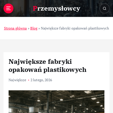
S
Przemysłowcy
k
i
p
t
Strona główna
»
Blog
»
Największe fabryki opakowań plastikowych
o
c
o
n
t
Największe fabryki
e
n
opakowań plastikowych
t
Największe
2 lutego, 2026