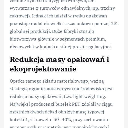
chemicznym co tradycyjne tworzywa, ale
wytwarzane z surowców odnawialnych, np. trzciny
cukrowej). Jednak ich udział w rynku opakowań
pozostaje nadal niewielki – szacunkowo poniżej 2%
globalnej produkcji. Duże fabryki stosują
biotworzywa głównie w segmentach premium,
niszowych i w krajach o silnej presji regulacyjnej.
Redukcja masy opakowań i
ekoprojektowanie
Oprócz samego składu materiałowego, ważną
strategią ograniczania wpływu na środowisko jest
redukcja masy opakowań, tzw. light‑weighting.
Najwięksi producenci butelek PET zdołali w ciągu
ostatnich dwóch dekad obniżyć masę typowej
butelki 1,5 l nawet o 30–40%, przy zachowaniu
wymaganych parametrów wytrzymałościowych i