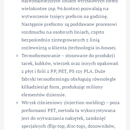
najwydajniejszych liniach wtryskowych formy
wielokrotne (np. 96‑krotne) pozwalają na
wytworzenie tysięcy preform na godzinę.
Następnie preformy są poddawane procesowi
rozdmuchu na osobnych liniach, często
bezpośrednio zintegrowanych z linią
rozlewniczą u klienta (technologia in‑house).
Termoformowanie – stosowane do produkcji
tacek, kubków, wieczek oraz innych opakowań
z płyt i folii z PP, PET, PS czy PLA. Duże
fabryki termoformingu obsługują równolegle
kilkadziesiąt form, produkując miliony
elementów dziennie.
Wtrysk ciśnieniowy (injection molding) – poza
preformami PET, metoda ta wykorzystywana
jest do wytwarzania nakrętek, zamknięć
specjalnych (flip‑top, disc‑top), dozowników,