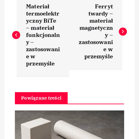
N
Materiał
Ferryt
a
termoelektr
twardy –
yczny BiTe
materiał
w
– materiał
magnetyczn
funkcjonaln
y –
i
y –
zastosowani
zastosowani
e w
e w
przemyśle
g
przemyśle
a
c
Powiązane treści
j
a
w