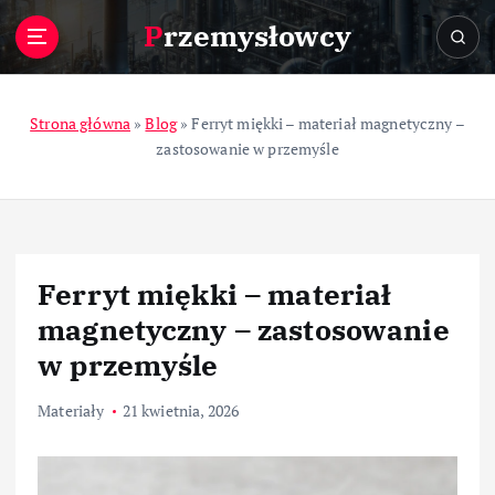
S
Przemysłowcy
k
i
p
t
Strona główna
»
Blog
»
Ferryt miękki – materiał magnetyczny –
o
zastosowanie w przemyśle
c
o
n
t
e
Ferryt miękki – materiał
n
t
magnetyczny – zastosowanie
w przemyśle
Materiały
21 kwietnia, 2026