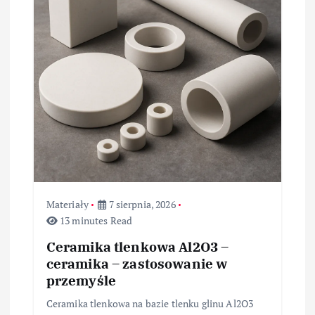
p
i
s
u
Materiały
7 sierpnia, 2026
13 minutes Read
Ceramika tlenkowa Al2O3 –
ceramika – zastosowanie w
przemyśle
Ceramika tlenkowa na bazie tlenku glinu Al2O3