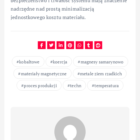
bezpieczeństwo i trwałość systemu mają znaczenie
nadrzędne nad prostą minimalizacją
jednostkowego kosztu materiału.
kobaltowe
koercja
magnesy samarynowo
materiały magnetyczne
metale ziem rzadkich
proces produkcji
techn
temperatura