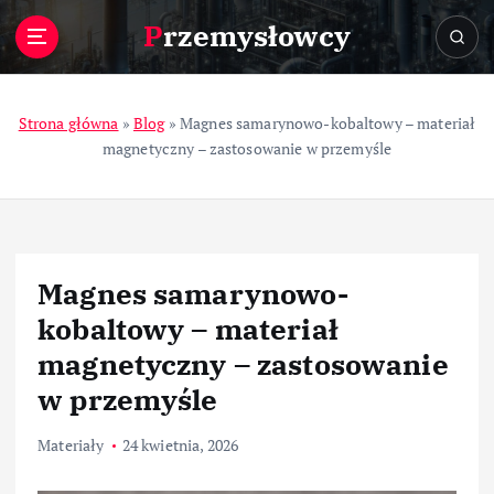
S
Przemysłowcy
k
i
p
t
Strona główna
»
Blog
»
Magnes samarynowo-kobaltowy – materiał
o
magnetyczny – zastosowanie w przemyśle
c
o
n
t
e
Magnes samarynowo-
n
t
kobaltowy – materiał
magnetyczny – zastosowanie
w przemyśle
Materiały
24 kwietnia, 2026