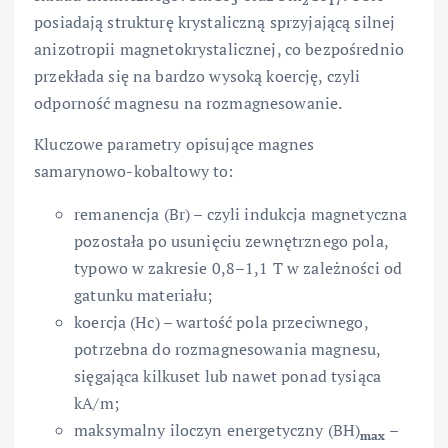
5
2
17
posiadają strukturę krystaliczną sprzyjającą silnej
anizotropii magnetokrystalicznej, co bezpośrednio
przekłada się na bardzo wysoką koercję, czyli
odporność magnesu na rozmagnesowanie.
Kluczowe parametry opisujące magnes
samarynowo-kobaltowy to:
remanencja (Br) – czyli indukcja magnetyczna
pozostała po usunięciu zewnętrznego pola,
typowo w zakresie 0,8–1,1 T w zależności od
gatunku materiału;
koercja (Hc) – wartość pola przeciwnego,
potrzebna do rozmagnesowania magnesu,
sięgająca kilkuset lub nawet ponad tysiąca
kA/m;
maksymalny iloczyn energetyczny (BH)
–
max