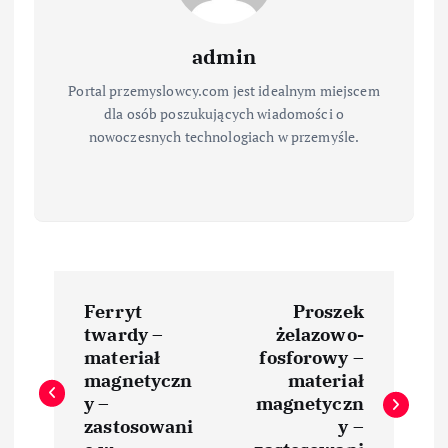
admin
Portal przemyslowcy.com jest idealnym miejscem
dla osób poszukujących wiadomości o
nowoczesnych technologiach w przemyśle.
N
Ferryt
Proszek
a
twardy –
żelazowo-
materiał
fosforowy –
w
magnetyczn
materiał
y –
magnetyczn
i
zastosowani
y –