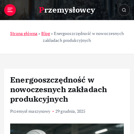
S
Przemysłowcy
k
i
p
t
Strona główna
»
Blog
»
Energooszczędność w nowoczesnych
o
zakładach produkcyjnych
c
o
n
t
e
Energooszczędność w
n
t
nowoczesnych zakładach
produkcyjnych
Przemysł maszynowy
29 grudnia, 2025