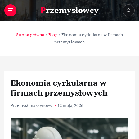
S
Przemysłowcy
k
i
p
t
Strona główna
»
Blog
»
Ekonomia cyrkularna w firmach
o
przemysłowych
c
o
n
t
e
Ekonomia cyrkularna w
n
t
firmach przemysłowych
Przemysł maszynowy
12 maja, 2026