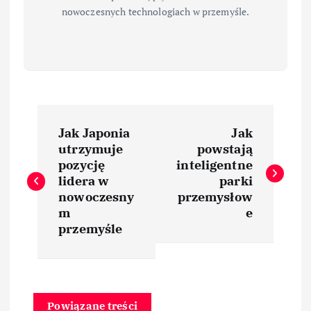
nowoczesnych technologiach w przemyśle.
N
Jak Japonia
Jak
a
utrzymuje
powstają
pozycję
inteligentne
w
lidera w
parki
nowoczesny
przemysłow
i
m
e
przemyśle
g
a
Powiązane treści