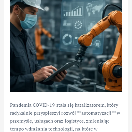
Pandemia COVID-19 stała się katalizatorem, który
radykalnie przyspieszył rozwój **automatyzacji** w
przemyśle, usługach oraz logistyce, zmieniając
tempo wdrażania technologii, na które w