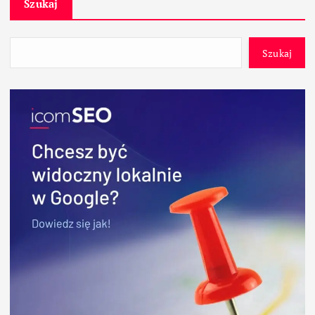
Szukaj
Szukaj