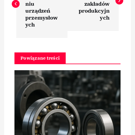
w
niu
zakładów
urządzeń
produkcyjn
i
przemysłow
ych
ych
g
a
Powiązane treści
c
j
a
w
p