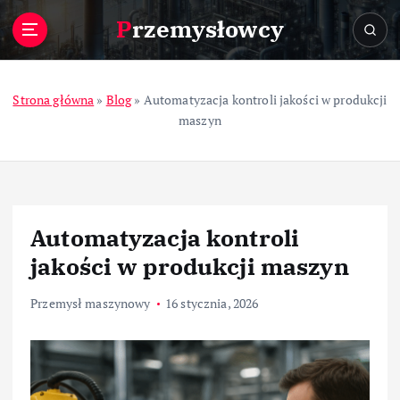
S
Przemysłowcy
k
i
p
t
Strona główna
»
Blog
»
Automatyzacja kontroli jakości w produkcji
o
maszyn
c
o
n
t
e
Automatyzacja kontroli
n
t
jakości w produkcji maszyn
Przemysł maszynowy
16 stycznia, 2026