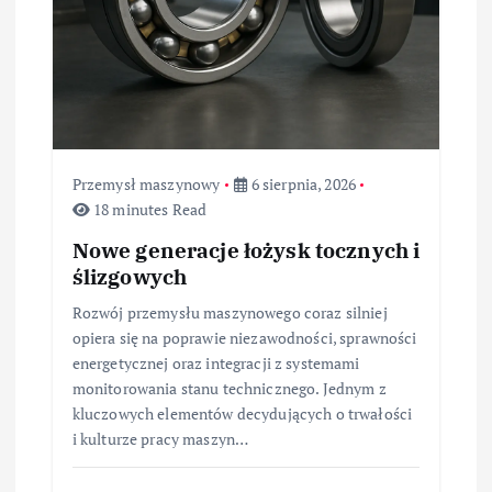
i
s
u
Przemysł maszynowy
6 sierpnia, 2026
18 minutes Read
Nowe generacje łożysk tocznych i
ślizgowych
Rozwój przemysłu maszynowego coraz silniej
opiera się na poprawie niezawodności, sprawności
energetycznej oraz integracji z systemami
monitorowania stanu technicznego. Jednym z
kluczowych elementów decydujących o trwałości
i kulturze pracy maszyn…