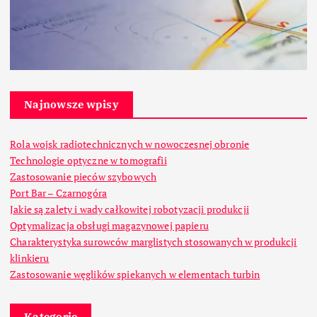
Najnowsze wpisy
Rola wojsk radiotechnicznych w nowoczesnej obronie
Technologie optyczne w tomografii
Zastosowanie pieców szybowych
Port Bar – Czarnogóra
Jakie są zalety i wady całkowitej robotyzacji produkcji
Optymalizacja obsługi magazynowej papieru
Charakterystyka surowców marglistych stosowanych w produkcji
klinkieru
Zastosowanie węglików spiekanych w elementach turbin
Kategorie