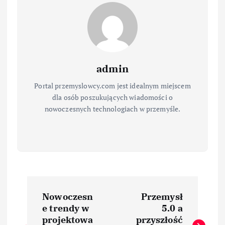
admin
Portal przemyslowcy.com jest idealnym miejscem
dla osób poszukujących wiadomości o
nowoczesnych technologiach w przemyśle.
N
Nowoczesn
Przemysł
a
e trendy w
5.0 a
projektowa
przyszłość