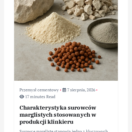
a
w
p
i
s
u
Przemysł cementowy
7 sierpnia, 2026
17 minutes Read
Charakterystyka surowców
marglistych stosowanych w
produkcji klinkieru
Surowce margliste stanowią jedną z kluczowych