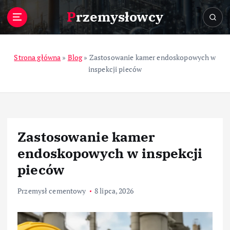
S
Przemysłowcy
k
i
p
t
Strona główna
»
Blog
»
Zastosowanie kamer endoskopowych w
o
inspekcji pieców
c
o
n
t
e
Zastosowanie kamer
n
t
endoskopowych w inspekcji
pieców
Przemysł cementowy
8 lipca, 2026