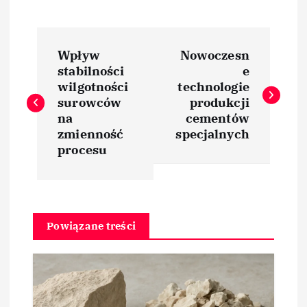
N
Wpływ
Nowoczesn
a
stabilności
e
wilgotności
technologie
w
surowców
produkcji
na
cementów
i
zmienność
specjalnych
procesu
g
a
Powiązane treści
c
j