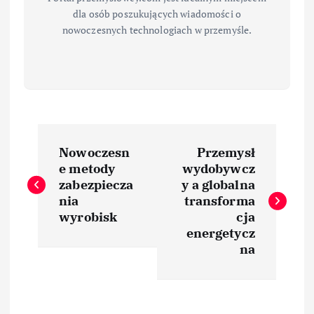
dla osób poszukujących wiadomości o
nowoczesnych technologiach w przemyśle.
N
Nowoczesn
Przemysł
a
e metody
wydobywcz
zabezpiecza
y a globalna
w
nia
transforma
wyrobisk
cja
i
energetycz
na
g
a