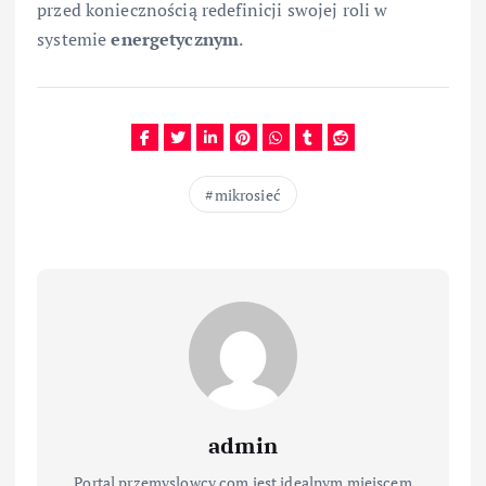
przed koniecznością redefinicji swojej roli w
systemie
energetycznym
.
mikrosieć
admin
Portal przemyslowcy.com jest idealnym miejscem