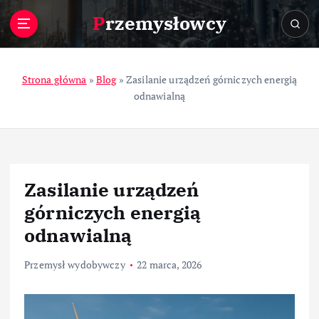
S
Przemysłowcy
k
i
p
t
Strona główna
»
Blog
»
Zasilanie urządzeń górniczych energią
o
odnawialną
c
o
n
t
e
Zasilanie urządzeń
n
t
górniczych energią
odnawialną
Przemysł wydobywczy
22 marca, 2026