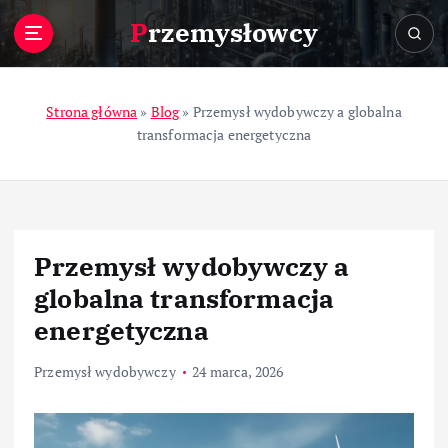
S
Przemysłowcy
k
i
p
t
Strona główna
»
Blog
»
Przemysł wydobywczy a globalna
o
transformacja energetyczna
c
o
n
t
e
Przemysł wydobywczy a
n
t
globalna transformacja
energetyczna
Przemysł wydobywczy
24 marca, 2026