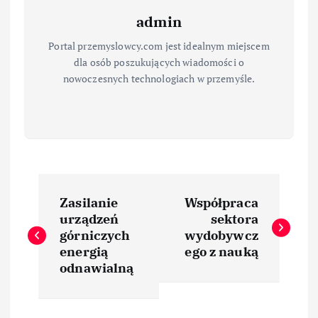
admin
Portal przemyslowcy.com jest idealnym miejscem
dla osób poszukujących wiadomości o
nowoczesnych technologiach w przemyśle.
N
Zasilanie
Współpraca
a
urządzeń
sektora
górniczych
wydobywcz
w
energią
ego z nauką
odnawialną
i