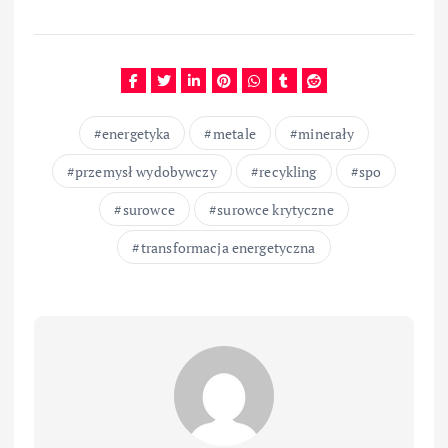
energetyka
metale
minerały
przemysł wydobywczy
recykling
spo
surowce
surowce krytyczne
transformacja energetyczna