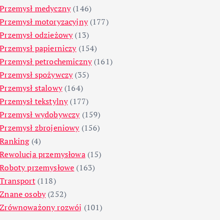
Przemysł medyczny
(146)
Przemysł motoryzacyjny
(177)
Przemysł odzieżowy
(13)
Przemysł papierniczy
(154)
Przemysł petrochemiczny
(161)
Przemysł spożywczy
(35)
Przemysł stalowy
(164)
Przemysł tekstylny
(177)
Przemysł wydobywczy
(159)
Przemysł zbrojeniowy
(156)
Ranking
(4)
Rewolucja przemysłowa
(15)
Roboty przemysłowe
(163)
Transport
(118)
Znane osoby
(252)
Zrównoważony rozwój
(101)