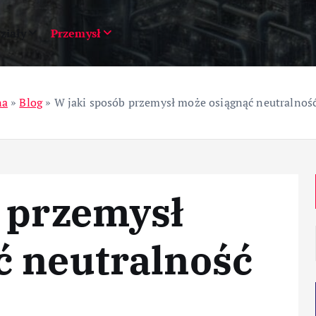
ziały
Przemysł
na
»
Blog
»
W jaki sposób przemysł może osiągnąć neutralnoś
 przemysł
ć neutralność