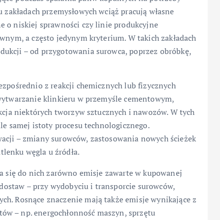
elu zakładach przemysłowych wciąż pracują własne
 o niskiej sprawności czy linie produkcyjne
ównym, a często jedynym kryterium. W takich zakładach
dukcji – od przygotowania surowca, poprzez obróbkę,
ezpośrednio z reakcji chemicznych lub fizycznych
 wytwarzanie klinkieru w przemyśle cementowym,
ukcja niektórych tworzyw sztucznych i nawozów. W tych
le samej istoty procesu technologicznego.
wacji – zmiany surowców, zastosowania nowych ścieżek
lenku węgla u źródła.
cza się do nich zarówno emisje zawarte w kupowanej
u dostaw – przy wydobyciu i transporcie surowców,
ch. Rosnące znaczenie mają także emisje wynikające z
tów – np. energochłonność maszyn, sprzętu