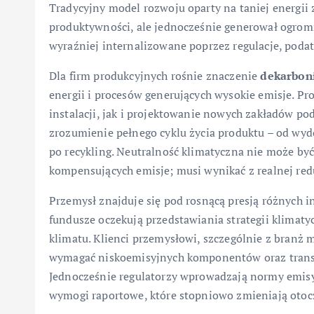
Tradycyjny model rozwoju oparty na taniej energii 
produktywności, ale jednocześnie generował ogromn
wyraźniej internalizowane poprzez regulacje, podat
Dla firm produkcyjnych rośnie znaczenie
dekarboni
energii i procesów generujących wysokie emisje. P
instalacji, jak i projektowanie nowych zakładów po
zrozumienie pełnego cyklu życia produktu – od wyd
po recykling. Neutralność klimatyczna nie może by
kompensujących emisje; musi wynikać z realnej redu
Przemysł znajduje się pod rosnącą presją różnych in
fundusze oczekują przedstawiania strategii klimat
klimatu. Klienci przemysłowi, szczególnie z branż 
wymagać niskoemisyjnych komponentów oraz transp
Jednocześnie regulatorzy wprowadzają normy emisy
wymogi raportowe, które stopniowo zmieniają otocz