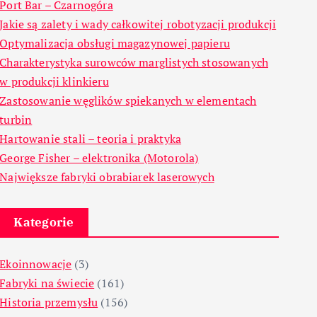
Port Bar – Czarnogóra
Jakie są zalety i wady całkowitej robotyzacji produkcji
Optymalizacja obsługi magazynowej papieru
Charakterystyka surowców marglistych stosowanych
w produkcji klinkieru
Zastosowanie węglików spiekanych w elementach
turbin
Hartowanie stali – teoria i praktyka
George Fisher – elektronika (Motorola)
Największe fabryki obrabiarek laserowych
Kategorie
Ekoinnowacje
(3)
Fabryki na świecie
(161)
Historia przemysłu
(156)