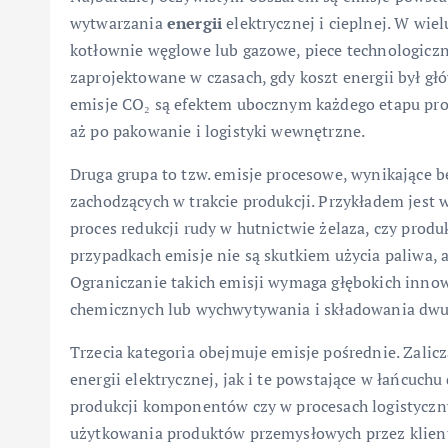
wytwarzania
energii
elektrycznej i cieplnej. W wi
kotłownie węglowe lub gazowe, piece technologiczne
zaprojektowane w czasach, gdy koszt energii był gł
emisje CO₂ są efektem ubocznym każdego etapu pro
aż po pakowanie i logistyki wewnętrzne.
Druga grupa to tzw. emisje procesowe, wynikające b
zachodzących w trakcie produkcji. Przykładem jest
proces redukcji rudy w hutnictwie żelaza, czy prod
przypadkach emisje nie są skutkiem użycia paliwa, a
Ograniczanie takich emisji wymaga głębokich inno
chemicznych lub wychwytywania i składowania dwut
Trzecia kategoria obejmuje emisje pośrednie. Zali
energii elektrycznej, jak i te powstające w łańcuch
produkcji komponentów czy w procesach logistyczny
użytkowania produktów przemysłowych przez klien