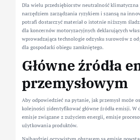
Dla wielu przedsiębiorstw neutralność klimatyczna 
narzędziem zarządzania ryzykiem i szansą na innow
potrafi dostarczyć materiał o istotnie niższym śl
dla koncernów motoryzacyjnych deklarujących włas
wprowadzająca technologie odzysku surowców z od
dla gospodarki obiegu zamkniętego.
Główne źródła em
przemysłowym
Aby odpowiedzieć na pytanie, jak przemysł może os
kolejności zidentyfikować główne źródła emisji. W 
emisje związane z zużyciem energii, emisje proceso
użytkowania produktów.
Najbardziej oczywistym obszarem są emisje powstaj