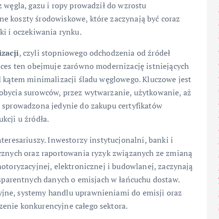
z węgla, gazu i ropy prowadził do wzrostu
e koszty środowiskowe, które zaczynają być coraz
ki i oczekiwania rynku.
zacji
, czyli stopniowego odchodzenia od źródeł
roces ten obejmuje zarówno modernizację istniejących
d kątem minimalizacji śladu węglowego. Kluczowe jest
obycia surowców, przez wytwarzanie, użytkowanie, aż
ć sprowadzona jedynie do zakupu certyfikatów
kcji u źródła.
teresariuszy. Inwestorzy instytucjonalni, banki i
ycznych oraz raportowania ryzyk związanych ze zmianą
motoryzacyjnej, elektronicznej i budowlanej, zaczynają
arentnych danych o emisjach w łańcuchu dostaw.
jne, systemy handlu uprawnieniami do emisji oraz
enie konkurencyjne całego sektora.