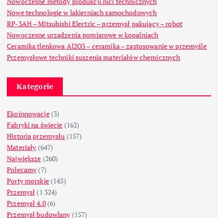
Nowoczesne metody produkcji nici technicznych
Nowe technologie w lakierniach samochodowych
RP-3AH – Mitsubishi Electric – przemysł pakujący – robot
Nowoczesne urządzenia pomiarowe w kopalniach
Ceramika tlenkowa Al2O3 – ceramika – zastosowanie w przemyśle
Przemysłowe techniki suszenia materiałów chemicznych
Kategorie
Ekoinnowacje
(3)
Fabryki na świecie
(162)
Historia przemysłu
(157)
Materiały
(647)
Największe
(260)
Polecamy
(7)
Porty morskie
(143)
Przemysł
(1 324)
Przemysł 4.0
(6)
Przemysł budowlany
(157)