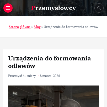
S
Przemysłowcy
k
i
p
t
Strona główna
»
Blog
»
Urządzenia do formowania odlewów
o
c
o
n
t
Urządzenia do formowania
e
n
odlewów
t
Przemysł hutniczy
8 marca, 2026