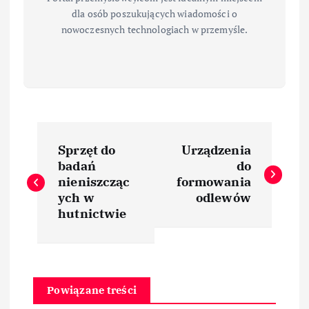
dla osób poszukujących wiadomości o
nowoczesnych technologiach w przemyśle.
N
Sprzęt do
Urządzenia
a
badań
do
nieniszcząc
formowania
w
ych w
odlewów
hutnictwie
i
g
Powiązane treści
a