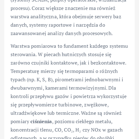
procesu). Coraz większe znaczenie ma również
warstwa analityczna, która obejmuje serwery baz
danych, systemy raportowe i narzędzia do
zaawansowanej analizy danych procesowych.
Warstwa pomiarowa to fundament każdego systemu
sterowania. W piecach hutniczych stosuje się
zarówno czujniki kontaktowe, jak i bezkontaktowe.
Temperaturę mierzy się termoparami o różnych
typach (np. K, S, B), pirometrami jednobarwnymi i
dwubarwnymi, kamerami termowizyjnymi. Dla
kontroli przepływu gazów i powietrza wykorzystuje
się przepływomierze turbinowe, zwężkowe,
ultradźwiękowe lub termiczne. Ważne są również
pomiary
ciśnienia
, poziomu ciekłego metalu,
koncentracji tlenu, CO, CO₂, H₂ czy NOx w gazach
odlotowych, a w przypadku pieców do obróbki