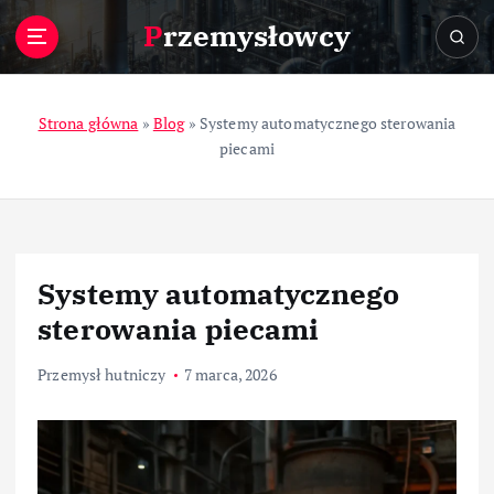
S
Przemysłowcy
k
i
p
t
Strona główna
»
Blog
»
Systemy automatycznego sterowania
o
piecami
c
o
n
t
e
Systemy automatycznego
n
t
sterowania piecami
Przemysł hutniczy
7 marca, 2026