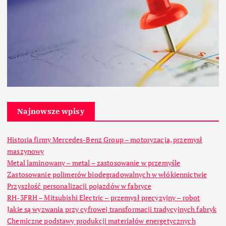
Najnowsze wpisy
Historia firmy Mercedes-Benz Group – motoryzacja, przemysł
maszynowy
Metal laminowany – metal – zastosowanie w przemyśle
Zastosowanie polimerów biodegradowalnych w włókiennictwie
Przyszłość personalizacji pojazdów w fabryce
RH-3FRH – Mitsubishi Electric – przemysł precyzyjny – robot
Jakie są wyzwania przy cyfrowej transformacji tradycyjnych fabryk
Chemiczne podstawy produkcji materiałów energetycznych