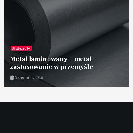
Przemysł tekstylny
Zastosowanie polimerów
biodegradowalnych w
włókiennictwie
5 sierpnia, 2026