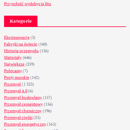
Przyszłość wydobycia litu
Kategorie
Ekoinnowacje
(3)
Fabryki na świecie
(160)
Historia przemysłu
(156)
Materiały
(646)
Największe
(259)
Polecamy
(7)
Porty morskie
(142)
Przemysł
(1 323)
Przemysł 4.0
(6)
Przemysł budowlany
(157)
Przemysł cementowy
(156)
Przemysł chemiczny
(196)
Przemysł ciężki
(35)
Przemysł energetyczny
(165)