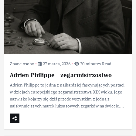
Znane osoby
27 marca, 2026
20 minutes Read
Adrien Philippe – zegarmistrzostwo
Adrien Philippe to jedna z najbardziej fascynujących postaci
w dziejach europejskiego zegarmistrzostwa XIX wieku. Jego
nazwisko kojarzy się dziś przede wszystkim z jedną z
najsłynniejszych marek luksusowych zegarków na świecie,…