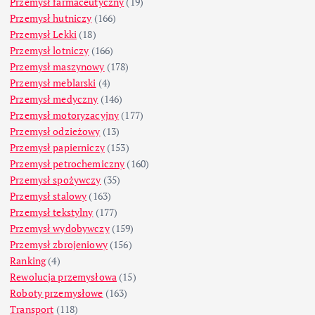
Przemysł farmaceutyczny
(19)
Przemysł hutniczy
(166)
Przemysł Lekki
(18)
Przemysł lotniczy
(166)
Przemysł maszynowy
(178)
Przemysł meblarski
(4)
Przemysł medyczny
(146)
Przemysł motoryzacyjny
(177)
Przemysł odzieżowy
(13)
Przemysł papierniczy
(153)
Przemysł petrochemiczny
(160)
Przemysł spożywczy
(35)
Przemysł stalowy
(163)
Przemysł tekstylny
(177)
Przemysł wydobywczy
(159)
Przemysł zbrojeniowy
(156)
Ranking
(4)
Rewolucja przemysłowa
(15)
Roboty przemysłowe
(163)
Transport
(118)