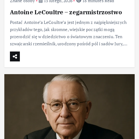
Znane osoby
15 lutego, 2026
18 minutes Read
Antoine LeCoultre – zegarmistrzostwo
Postać Antoine’a LeCoultre’a jest jednym z najpiękniejszych
przykładów tego, jak skromne, wiejskie początki mogą
przerodzić się w dziedzictwo o światowym znaczeniu. Ten
szwajcarski rzemieślnik, urodzony pośród pól i sadów Jury,…