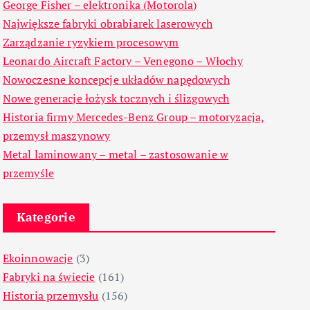
George Fisher – elektronika (Motorola)
Największe fabryki obrabiarek laserowych
Zarządzanie ryzykiem procesowym
Leonardo Aircraft Factory – Venegono – Włochy
Nowoczesne koncepcje układów napędowych
Nowe generacje łożysk tocznych i ślizgowych
Historia firmy Mercedes-Benz Group – motoryzacja,
przemysł maszynowy
Metal laminowany – metal – zastosowanie w
przemyśle
Kategorie
Ekoinnowacje
(3)
Fabryki na świecie
(161)
Historia przemysłu
(156)