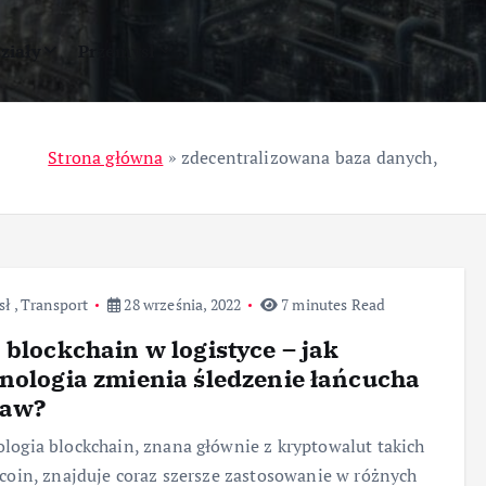
ziały
Przemysł
Strona główna
»
zdecentralizowana baza danych,
sł
,
Transport
28 września, 2022
7 minutes Read
 blockchain w logistyce – jak
nologia zmienia śledzenie łańcucha
taw?
logia blockchain, znana głównie z kryptowalut takich
tcoin, znajduje coraz szersze zastosowanie w różnych