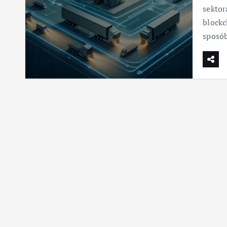
sektor
blockc
sposó