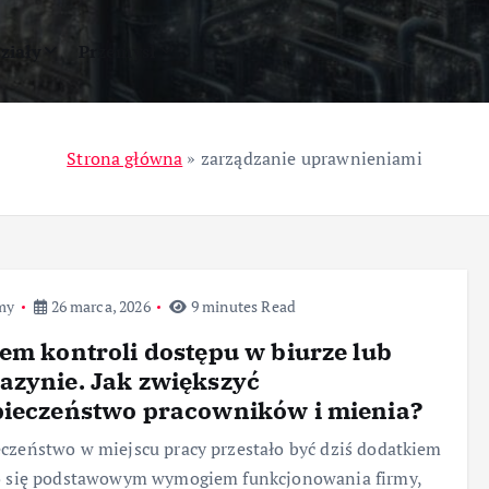
ziały
Przemysł
Strona główna
»
zarządzanie uprawnieniami
my
26 marca, 2026
9 minutes Read
em kontroli dostępu w biurze lub
zynie. Jak zwiększyć
pieczeństwo pracowników i mienia?
czeństwo w miejscu pracy przestało być dziś dodatkiem
ło się podstawowym wymogiem funkcjonowania firmy,