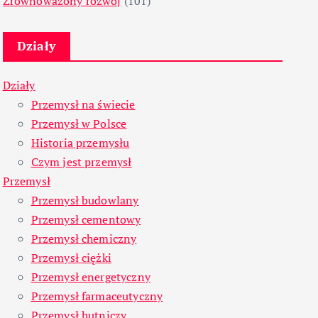
Zrównoważony rozwój
(101)
Działy
Działy
Przemysł na świecie
Przemysł w Polsce
Historia przemysłu
Czym jest przemysł
Przemysł
Przemysł budowlany
Przemysł cementowy
Przemysł chemiczny
Przemysł ciężki
Przemysł energetyczny
Przemysł farmaceutyczny
Przemysł hutniczy