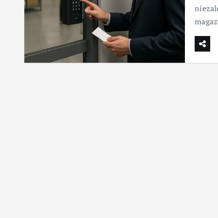
niezal
magazy