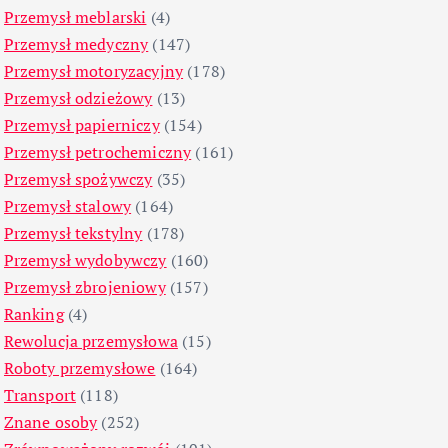
Przemysł meblarski
(4)
Przemysł medyczny
(147)
Przemysł motoryzacyjny
(178)
Przemysł odzieżowy
(13)
Przemysł papierniczy
(154)
Przemysł petrochemiczny
(161)
Przemysł spożywczy
(35)
Przemysł stalowy
(164)
Przemysł tekstylny
(178)
Przemysł wydobywczy
(160)
Przemysł zbrojeniowy
(157)
Ranking
(4)
Rewolucja przemysłowa
(15)
Roboty przemysłowe
(164)
Transport
(118)
Znane osoby
(252)