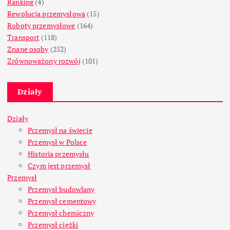
Ranking
(4)
Rewolucja przemysłowa
(15)
Roboty przemysłowe
(164)
Transport
(118)
Znane osoby
(252)
Zrównoważony rozwój
(101)
Działy
Działy
Przemysł na świecie
Przemysł w Polsce
Historia przemysłu
Czym jest przemysł
Przemysł
Przemysł budowlany
Przemysł cementowy
Przemysł chemiczny
Przemysł ciężki