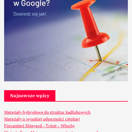
Najnowsze wpisy
Materiały hybrydowe do struktur kadłubowych
Materiały o wysokiej odporności cieplnej
Fincantieri Shipyard – Triest – Włochy