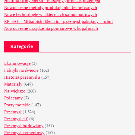
Historia firmy Metso – maszyny górnicze, przemysł
Nowoczesne metody produkcji nici technicznych
Nowe technologie w lakierniach samochodowych
RP-3AH – Mitsubishi Electric – przemysł pakujący – robot
Nowoczesne urządzenia pomiarowe w kopalniach
Kategorie
Ekoinnowacje
(3)
Fabryki na świecie
(162)
Historia przemysłu
(157)
Materiały
(647)
Największe
(260)
Polecamy
(7)
Porty morskie
(143)
Przemysł
(1 324)
Przemysł 4.0
(6)
Przemysł budowlany
(157)
Przemysł cementowy
(157)