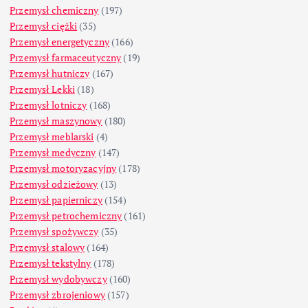
Przemysł chemiczny
(197)
Przemysł ciężki
(35)
Przemysł energetyczny
(166)
Przemysł farmaceutyczny
(19)
Przemysł hutniczy
(167)
Przemysł Lekki
(18)
Przemysł lotniczy
(168)
Przemysł maszynowy
(180)
Przemysł meblarski
(4)
Przemysł medyczny
(147)
Przemysł motoryzacyjny
(178)
Przemysł odzieżowy
(13)
Przemysł papierniczy
(154)
Przemysł petrochemiczny
(161)
Przemysł spożywczy
(35)
Przemysł stalowy
(164)
Przemysł tekstylny
(178)
Przemysł wydobywczy
(160)
Przemysł zbrojeniowy
(157)