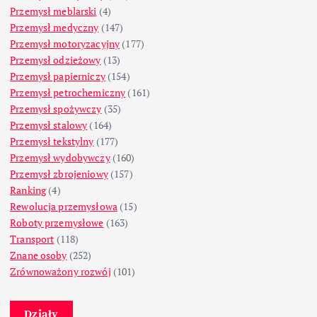
Przemysł meblarski
(4)
Przemysł medyczny
(147)
Przemysł motoryzacyjny
(177)
Przemysł odzieżowy
(13)
Przemysł papierniczy
(154)
Przemysł petrochemiczny
(161)
Przemysł spożywczy
(35)
Przemysł stalowy
(164)
Przemysł tekstylny
(177)
Przemysł wydobywczy
(160)
Przemysł zbrojeniowy
(157)
Ranking
(4)
Rewolucja przemysłowa
(15)
Roboty przemysłowe
(163)
Transport
(118)
Znane osoby
(252)
Zrównoważony rozwój
(101)
Działy