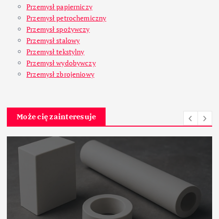
Przemysł papierniczy
Przemysł petrochemiczny
Przemysł spożywczy
Przemysł stalowy
Przemysł tekstylny
Przemysł wydobywczy
Przemysł zbrojeniowy
Może cię zainteresuje