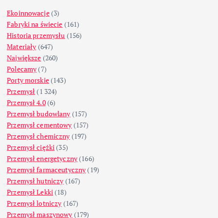
Ekoinnowacje
(3)
Fabryki na świecie
(161)
Historia przemysłu
(156)
Materiały
(647)
Największe
(260)
Polecamy
(7)
Porty morskie
(143)
Przemysł
(1 324)
Przemysł 4.0
(6)
Przemysł budowlany
(157)
Przemysł cementowy
(157)
Przemysł chemiczny
(197)
Przemysł ciężki
(35)
Przemysł energetyczny
(166)
Przemysł farmaceutyczny
(19)
Przemysł hutniczy
(167)
Przemysł Lekki
(18)
Przemysł lotniczy
(167)
Przemysł maszynowy
(179)