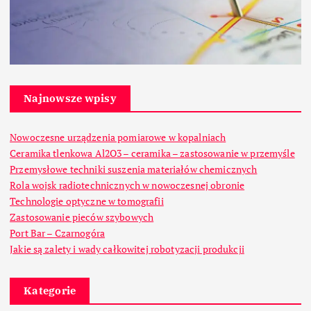
Najnowsze wpisy
Nowoczesne urządzenia pomiarowe w kopalniach
Ceramika tlenkowa Al2O3 – ceramika – zastosowanie w przemyśle
Przemysłowe techniki suszenia materiałów chemicznych
Rola wojsk radiotechnicznych w nowoczesnej obronie
Technologie optyczne w tomografii
Zastosowanie pieców szybowych
Port Bar – Czarnogóra
Jakie są zalety i wady całkowitej robotyzacji produkcji
Kategorie