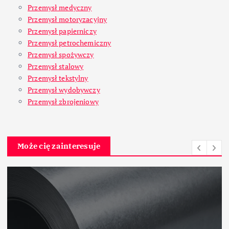
Przemysł medyczny
Przemysł motoryzacyjny
Przemysł papierniczy
Przemysł petrochemiczny
Przemysł spożywczy
Przemysł stalowy
Przemysł tekstylny
Przemysł wydobywczy
Przemysł zbrojeniowy
Może cię zainteresuje