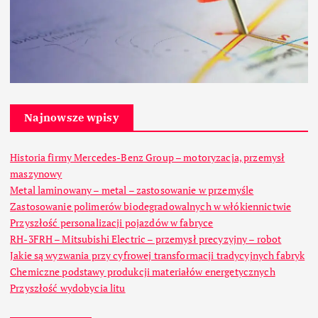
Najnowsze wpisy
Historia firmy Mercedes-Benz Group – motoryzacja, przemysł
maszynowy
Metal laminowany – metal – zastosowanie w przemyśle
Zastosowanie polimerów biodegradowalnych w włókiennictwie
Przyszłość personalizacji pojazdów w fabryce
RH-3FRH – Mitsubishi Electric – przemysł precyzyjny – robot
Jakie są wyzwania przy cyfrowej transformacji tradycyjnych fabryk
Chemiczne podstawy produkcji materiałów energetycznych
Przyszłość wydobycia litu