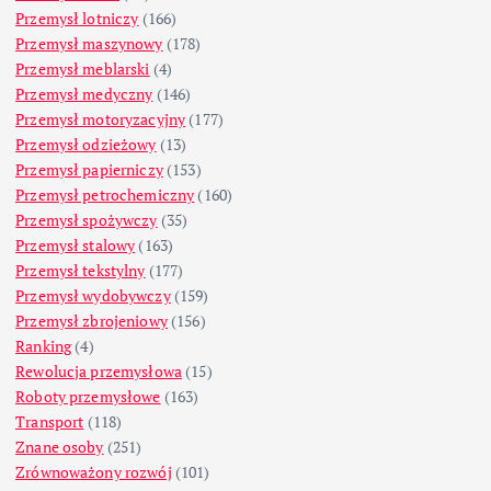
Przemysł lotniczy
(166)
Przemysł maszynowy
(178)
Przemysł meblarski
(4)
Przemysł medyczny
(146)
Przemysł motoryzacyjny
(177)
Przemysł odzieżowy
(13)
Przemysł papierniczy
(153)
Przemysł petrochemiczny
(160)
Przemysł spożywczy
(35)
Przemysł stalowy
(163)
Przemysł tekstylny
(177)
Przemysł wydobywczy
(159)
Przemysł zbrojeniowy
(156)
Ranking
(4)
Rewolucja przemysłowa
(15)
Roboty przemysłowe
(163)
Transport
(118)
Znane osoby
(251)
Zrównoważony rozwój
(101)