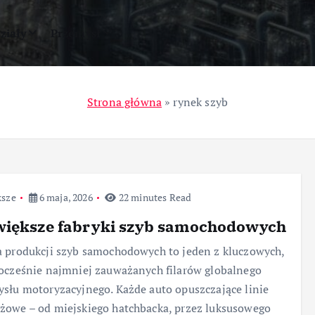
ziały
Przemysł
Strona główna
»
rynek szyb
ksze
6 maja, 2026
22 minutes Read
większe fabryki szyb samochodowych
 produkcji szyb samochodowych to jeden z kluczowych,
ocześnie najmniej zauważanych filarów globalnego
słu motoryzacyjnego. Każde auto opuszczające linie
owe – od miejskiego hatchbacka, przez luksusowego