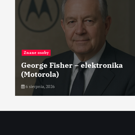
osoby
Największ
ge Fisher – elektronika
Najwię
orola)
obrabi
pnia, 2026
6 sierpnia