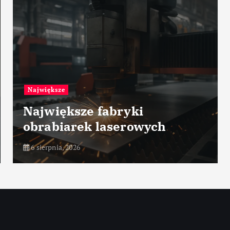
e
Przemysł petr
ksze fabryki
Zarządz
arek laserowych
proces
, 2026
6 sierpnia, 202