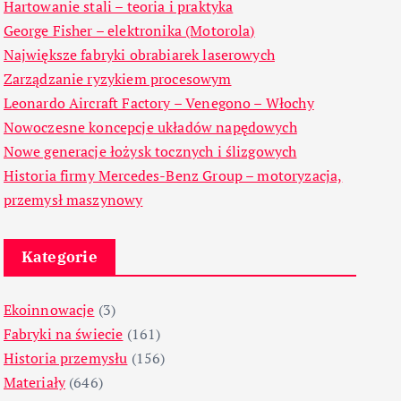
Hartowanie stali – teoria i praktyka
George Fisher – elektronika (Motorola)
Największe fabryki obrabiarek laserowych
Zarządzanie ryzykiem procesowym
Leonardo Aircraft Factory – Venegono – Włochy
Nowoczesne koncepcje układów napędowych
Nowe generacje łożysk tocznych i ślizgowych
Historia firmy Mercedes-Benz Group – motoryzacja,
przemysł maszynowy
Kategorie
Ekoinnowacje
(3)
Fabryki na świecie
(161)
Historia przemysłu
(156)
Materiały
(646)