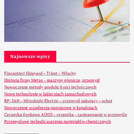
Najnowsze wpisy
Fincantieri Shipyard – Triest – Włochy
Historia firmy Metso – maszyny górnicze, przemysł
Nowoczesne metody produkcji nici technicznych
Nowe technologie w lakierniach samochodowych
RP-3AH – Mitsubishi Electric – przemysł pakujący – robot
Nowoczesne urządzenia pomiarowe w kopalniach
Ceramika tlenkowa Al2O3 – ceramika – zastosowanie w przemyśle
Przemysłowe techniki suszenia materiałów chemicznych