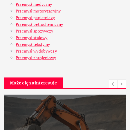
Przemysł medyczny
Przemysł motoryzacyjny
Przemysł papierniczy
Przemysł petrochemiczny
Przemysł spożywczy
Przemysł stalowy
Przemysł tekstylny
Przemysł wydobywczy
Przemysł zbrojeniowy
Może cię zainteresuje