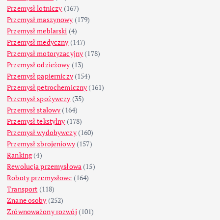
Przemysł lotniczy
(167)
Przemysł maszynowy
(179)
Przemysł meblarski
(4)
Przemysł medyczny
(147)
Przemysł motoryzacyjny
(178)
Przemysł odzieżowy
(13)
Przemysł papierniczy
(154)
Przemysł petrochemiczny
(161)
Przemysł spożywczy
(35)
Przemysł stalowy
(164)
Przemysł tekstylny
(178)
Przemysł wydobywczy
(160)
Przemysł zbrojeniowy
(157)
Ranking
(4)
Rewolucja przemysłowa
(15)
Roboty przemysłowe
(164)
Transport
(118)
Znane osoby
(252)
Zrównoważony rozwój
(101)