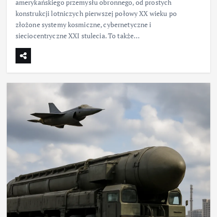
amerykańskiego przemysłu obronnego, od prostych
konstrukcji lotniczych pierwszej połowy XX wieku po
złożone systemy kosmiczne, cybernetyczne i
sieciocentryczne XXI stulecia. To także…