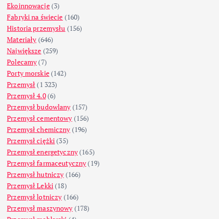
Ekoinnowacje
(3)
Fabryki na świecie
(160)
Historia przemysłu
(156)
Materiały
(646)
Największe
(259)
Polecamy
(7)
Porty morskie
(142)
Przemysł
(1 323)
Przemysł 4.0
(6)
Przemysł budowlany
(157)
Przemysł cementowy
(156)
Przemysł chemiczny
(196)
Przemysł ciężki
(35)
Przemysł energetyczny
(165)
Przemysł farmaceutyczny
(19)
Przemysł hutniczy
(166)
Przemysł Lekki
(18)
Przemysł lotniczy
(166)
Przemysł maszynowy
(178)