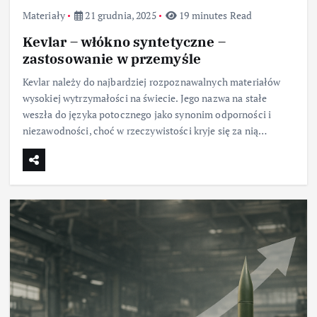
Materiały
21 grudnia, 2025
19 minutes Read
Kevlar – włókno syntetyczne –
zastosowanie w przemyśle
Kevlar należy do najbardziej rozpoznawalnych materiałów
wysokiej wytrzymałości na świecie. Jego nazwa na stałe
weszła do języka potocznego jako synonim odporności i
niezawodności, choć w rzeczywistości kryje się za nią…