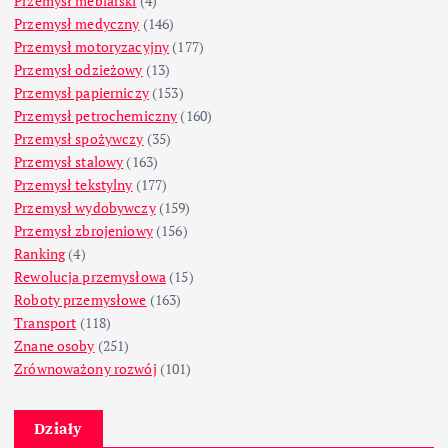
Przemysł meblarski
(4)
Przemysł medyczny
(146)
Przemysł motoryzacyjny
(177)
Przemysł odzieżowy
(13)
Przemysł papierniczy
(153)
Przemysł petrochemiczny
(160)
Przemysł spożywczy
(35)
Przemysł stalowy
(163)
Przemysł tekstylny
(177)
Przemysł wydobywczy
(159)
Przemysł zbrojeniowy
(156)
Ranking
(4)
Rewolucja przemysłowa
(15)
Roboty przemysłowe
(163)
Transport
(118)
Znane osoby
(251)
Zrównoważony rozwój
(101)
Działy