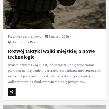
Przemysł zbrojeniowy
3 marca, 2026
13 minutes Read
Rozwój taktyki walki miejskiej a nowe
technologie
Dynamiczny rozwój miast, ich rozrastanie się w poziomie i
pionie oraz nasycenie przestrzeni zurbanizowanej sensorami,
sieciami łączności i infrastrukturą krytyczną sprawiają, że
walka w terenie zabudowanym stała się jednym z…