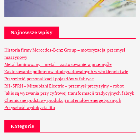
Najnowsze wpisy
Historia firmy Mercedes-Benz Group – motoryzacja, przemysł
maszynowy
Metal laminowany – metal – zastosowanie w przemyśle
Zastosowanie polimerów biodegradowalnych w włókiennictwie
Przyszłość personalizacji pojazdów w fabryce
RH-3FRH – Mitsubishi Electric – przemysł precyzyjny – robot
Jakie są wyzwania przy cyfrowej transformacji tradycyjnych fabryk
Chemiczne podstawy produkcji materiałów energetycznych
Przyszłość wydobycia litu
Kategorie