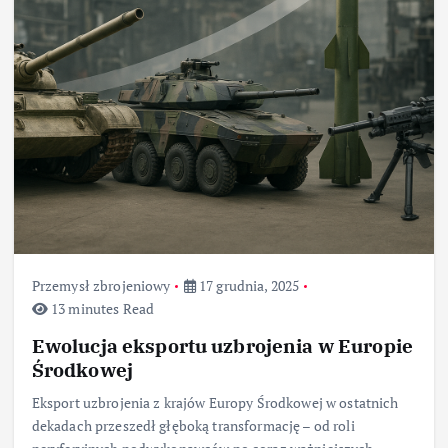
Przemysł zbrojeniowy
17 grudnia, 2025
13 minutes Read
Ewolucja eksportu uzbrojenia w Europie
Środkowej
Eksport uzbrojenia z krajów Europy Środkowej w ostatnich
dekadach przeszedł głęboką transformację – od roli