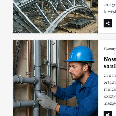
energe
Inwest
Przemy
Nowe
san
Dynam
ostatn
sanita
koszty
niezaw