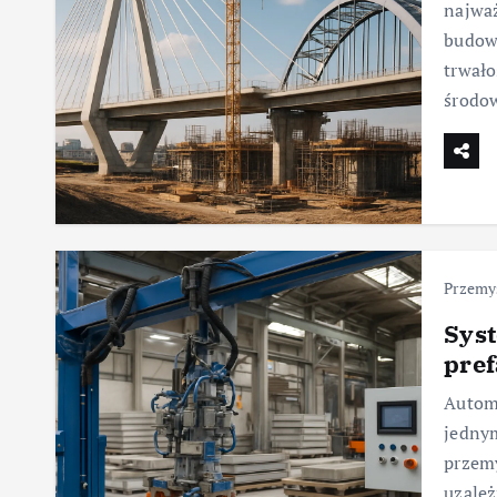
najwa
budowl
trwało
środo
Przemy
Sys
pref
Automa
jedny
przemy
uzależ