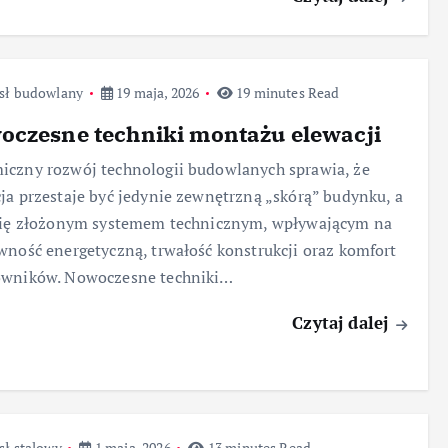
sł budowlany
19 maja, 2026
19 minutes Read
czesne techniki montażu elewacji
czny rozwój technologii budowlanych sprawia, że
ja przestaje być jedynie zewnętrzną „skórą” budynku, a
 się złożonym systemem technicznym, wpływającym na
wność energetyczną, trwałość konstrukcji oraz komfort
owników. Nowoczesne techniki…
Czytaj dalej
sł stalowy
1 maja, 2026
13 minutes Read