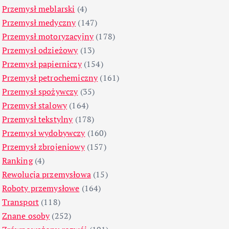
Przemysł meblarski
(4)
Przemysł medyczny
(147)
Przemysł motoryzacyjny
(178)
Przemysł odzieżowy
(13)
Przemysł papierniczy
(154)
Przemysł petrochemiczny
(161)
Przemysł spożywczy
(35)
Przemysł stalowy
(164)
Przemysł tekstylny
(178)
Przemysł wydobywczy
(160)
Przemysł zbrojeniowy
(157)
Ranking
(4)
Rewolucja przemysłowa
(15)
Roboty przemysłowe
(164)
Transport
(118)
Znane osoby
(252)