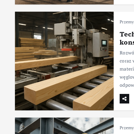
Przemy
Tec
kon
Rozwój
coraz 
materi
węglow
odpow
Przemy