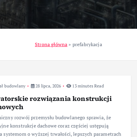
ziały
Przemysł
Strona główna
»
prefabrykacja
sł budowlany
28 lipca, 2026
13 minutes Read
torskie rozwiązania konstrukcji
howych
iczny rozwój przemysłu budowlanego sprawia, że
yjne konstrukcje dachowe coraz częściej ustępują
a systemom o wyższej trwałości, lepszych parametrach