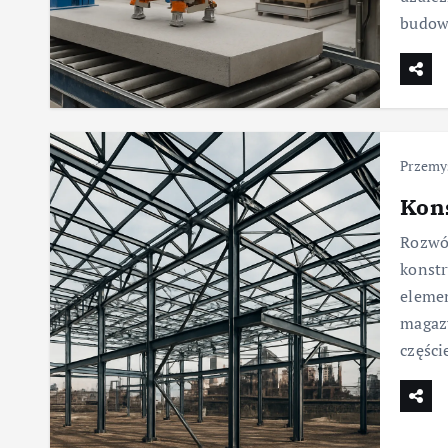
budow
Przemy
Kons
Rozwój
konstr
elemen
magazy
części