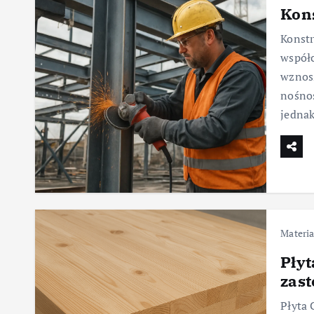
Kons
Konstr
współ
wznosz
nośnoś
jednak
Materia
Płyt
zas
Płyta 