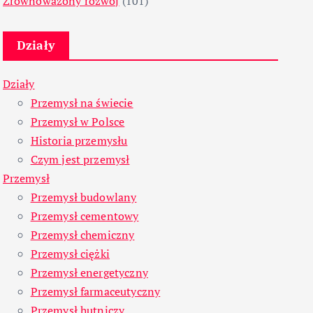
Zrównoważony rozwój
(101)
Działy
Działy
Przemysł na świecie
Przemysł w Polsce
Historia przemysłu
Czym jest przemysł
Przemysł
Przemysł budowlany
Przemysł cementowy
Przemysł chemiczny
Przemysł ciężki
Przemysł energetyczny
Przemysł farmaceutyczny
Przemysł hutniczy