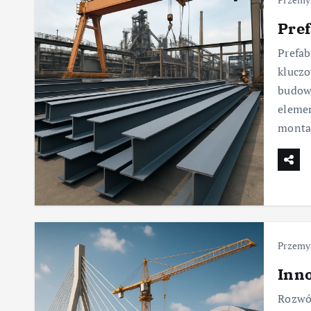
Pref
Prefab
kluczo
budowl
elemen
monta
Przemy
Inn
Rozwój