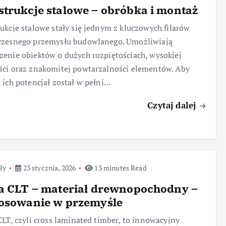
trukcje stalowe – obróbka i montaż
ukcje stalowe stały się jednym z kluczowych filarów
czesnego przemysłu budowlanego. Umożliwiają
enie obiektów o dużych rozpiętościach, wysokiej
ci oraz znakomitej powtarzalności elementów. Aby
 ich potencjał został w pełni…
Czytaj dalej
ły
23 stycznia, 2026
13 minutes Read
a CLT – materiał drewnopochodny –
tosowanie w przemyśle
CLT, czyli cross laminated timber, to innowacyjny