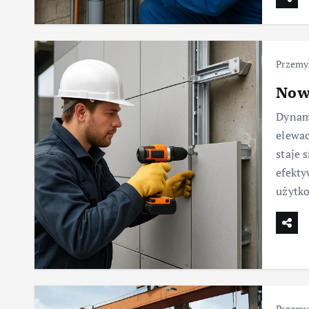
Przemy
Nowo
Dynami
elewac
staje
efekty
użytk
Przemy