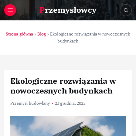
S
Przemysłowcy
k
i
p
t
Strona główna
»
Blog
»
Ekologiczne rozwiązania w nowoczesnych
o
budynkach
c
o
n
t
e
Ekologiczne rozwiązania w
n
t
nowoczesnych budynkach
Przemysł budowlany
23 grudnia, 2025