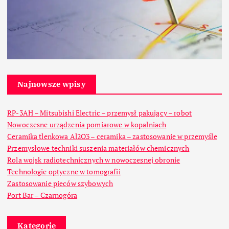
Najnowsze wpisy
RP-3AH – Mitsubishi Electric – przemysł pakujący – robot
Nowoczesne urządzenia pomiarowe w kopalniach
Ceramika tlenkowa Al2O3 – ceramika – zastosowanie w przemyśle
Przemysłowe techniki suszenia materiałów chemicznych
Rola wojsk radiotechnicznych w nowoczesnej obronie
Technologie optyczne w tomografii
Zastosowanie pieców szybowych
Port Bar – Czarnogóra
Kategorie