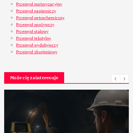
Przemysł motoryzacyjny
Przemysł papierniczy
Przemysł petrochemiczny
Przemysł spożywczy
Przemysł stalowy
Przemysł tekstylny
Przemysł wydobywczy
Przemysł zbrojeniowy
Może cię zainteresuje