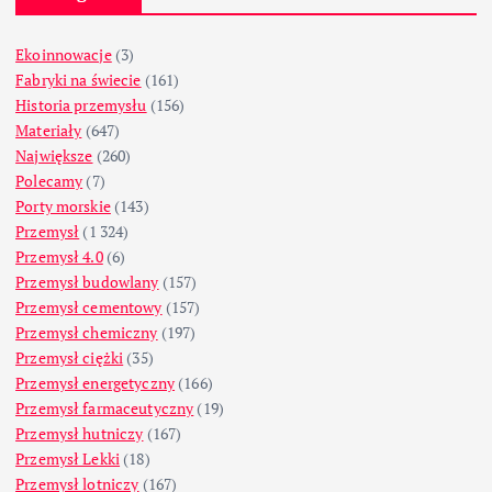
Ekoinnowacje
(3)
Fabryki na świecie
(161)
Historia przemysłu
(156)
Materiały
(647)
Największe
(260)
Polecamy
(7)
Porty morskie
(143)
Przemysł
(1 324)
Przemysł 4.0
(6)
Przemysł budowlany
(157)
Przemysł cementowy
(157)
Przemysł chemiczny
(197)
Przemysł ciężki
(35)
Przemysł energetyczny
(166)
Przemysł farmaceutyczny
(19)
Przemysł hutniczy
(167)
Przemysł Lekki
(18)
Przemysł lotniczy
(167)