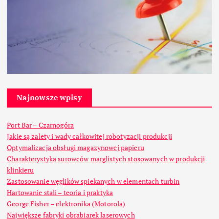
Najnowsze wpisy
Port Bar – Czarnogóra
Jakie są zalety i wady całkowitej robotyzacji produkcji
Optymalizacja obsługi magazynowej papieru
Charakterystyka surowców marglistych stosowanych w produkcji
klinkieru
Zastosowanie węglików spiekanych w elementach turbin
Hartowanie stali – teoria i praktyka
George Fisher – elektronika (Motorola)
Największe fabryki obrabiarek laserowych