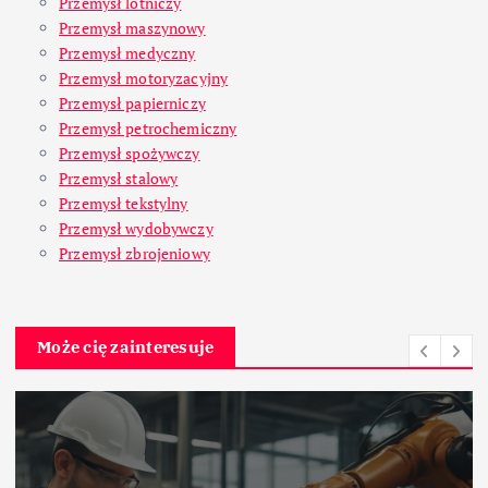
Przemysł lotniczy
Przemysł maszynowy
Przemysł medyczny
Przemysł motoryzacyjny
Przemysł papierniczy
Przemysł petrochemiczny
Przemysł spożywczy
Przemysł stalowy
Przemysł tekstylny
Przemysł wydobywczy
Przemysł zbrojeniowy
Może cię zainteresuje