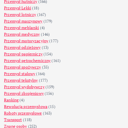
Przemysł hutniczy
(166)
Przemysł Lekki
(18)
Przemysł lotniczy
(167)
Przemysł maszynowy
(179)
Przemysł meblarski
(4)
Przemysł medyczny
(146)
Przemysł motoryzacyjny
(177)
Przemysł odzieżowy
(13)
Przemysł papierniczy
(154)
Przemysł petrochemiczny
(161)
Przemysł spożywczy
(35)
Przemysł stalowy
(164)
Przemysł tekstylny
(177)
Przemysł wydobywczy
(159)
Przemysł zbrojeniowy
(156)
Ranking
(4)
Rewolucja przemysłowa
(15)
Roboty przemysłowe
(163)
Transport
(118)
Znane osoby
(252)