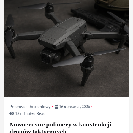
Przemysł zbrojeniowy
16 stycznia, 2026
18 minutes Read
Nowoczesne polimery w konstrukcji
dronów taktycznych