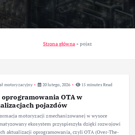
ziały
Przemysł
Strona główna
»
pojaz
sł motoryzacyjny
20 lutego, 2026
15 minutes Read
a oprogramowania OTA w
alizacjach pojazdów
formacja motoryzacji zmechanizowanej w wysoce
matyzowany ekosystem przyspieszyła dzięki rozwojowi
ch aktualizacji oprogramowania, czyli OTA (Over-The-