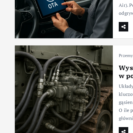
Air). 
odgryw
Przemy
Wys
w p
Układy
klucz
gąsien
O ile 
główn