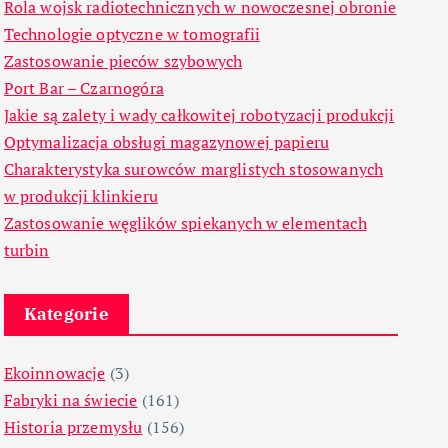
Rola wojsk radiotechnicznych w nowoczesnej obronie
Technologie optyczne w tomografii
Zastosowanie pieców szybowych
Port Bar – Czarnogóra
Jakie są zalety i wady całkowitej robotyzacji produkcji
Optymalizacja obsługi magazynowej papieru
Charakterystyka surowców marglistych stosowanych
w produkcji klinkieru
Zastosowanie węglików spiekanych w elementach
turbin
Kategorie
Ekoinnowacje
(3)
Fabryki na świecie
(161)
Historia przemysłu
(156)