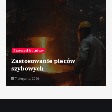
czy
Porty morskie
anie pieców
ch
Port Bar –
7 sierpnia, 2026