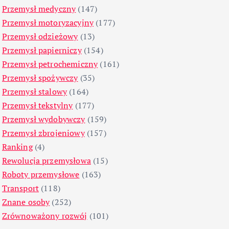
Przemysł medyczny
(147)
Przemysł motoryzacyjny
(177)
Przemysł odzieżowy
(13)
Przemysł papierniczy
(154)
Przemysł petrochemiczny
(161)
Przemysł spożywczy
(35)
Przemysł stalowy
(164)
Przemysł tekstylny
(177)
Przemysł wydobywczy
(159)
Przemysł zbrojeniowy
(157)
Ranking
(4)
Rewolucja przemysłowa
(15)
Roboty przemysłowe
(163)
Transport
(118)
Znane osoby
(252)
Zrównoważony rozwój
(101)