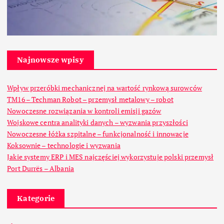
Najnowsze wpisy
Wpływ przeróbki mechanicznej na wartość rynkową surowców
TM16 – Techman Robot – przemysł metalowy – robot
Nowoczesne rozwiązania w kontroli emisji gazów
Wojskowe centra analityki danych – wyzwania przyszłości
Nowoczesne łóżka szpitalne – funkcjonalność i innowacje
Koksownie – technologie i wyzwania
Jakie systemy ERP i MES najczęściej wykorzystuje polski przemysł
Port Durrës – Albania
Kategorie