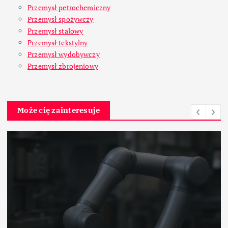
Przemysł petrochemiczny
Przemysł spożywczy
Przemysł stalowy
Przemysł tekstylny
Przemysł wydobywczy
Przemysł zbrojeniowy
Może cię zainteresuje