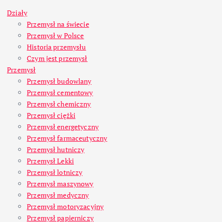
Działy
Przemysł na świecie
Przemysł w Polsce
Historia przemysłu
Czym jest przemysł
Przemysł
Przemysł budowlany
Przemysł cementowy
Przemysł chemiczny
Przemysł ciężki
Przemysł energetyczny
Przemysł farmaceutyczny
Przemysł hutniczy
Przemysł Lekki
Przemysł lotniczy
Przemysł maszynowy
Przemysł medyczny
Przemysł motoryzacyjny
Przemysł papierniczy