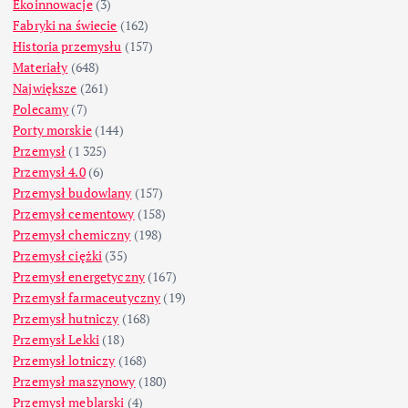
Ekoinnowacje
(3)
Fabryki na świecie
(162)
Historia przemysłu
(157)
Materiały
(648)
Największe
(261)
Polecamy
(7)
Porty morskie
(144)
Przemysł
(1 325)
Przemysł 4.0
(6)
Przemysł budowlany
(157)
Przemysł cementowy
(158)
Przemysł chemiczny
(198)
Przemysł ciężki
(35)
Przemysł energetyczny
(167)
Przemysł farmaceutyczny
(19)
Przemysł hutniczy
(168)
Przemysł Lekki
(18)
Przemysł lotniczy
(168)
Przemysł maszynowy
(180)
Przemysł meblarski
(4)