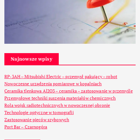
Najnowsze wpisy
RP-3AH – Mitsubishi Electric – przemysł pakujący – robot
Nowoczesne urządzenia pomiarowe w kopalniach
Ceramika tlenkowa Al2O3 – ceramika – zastosowanie w przemyśle
Przemysłowe techniki suszenia materiałów chemicznych
Rola wojsk radiotechnicznych w nowoczesnej obronie
Technologie optyczne w tomografii
Zastosowanie pieców szybowych
Port Bar – Czarnogóra