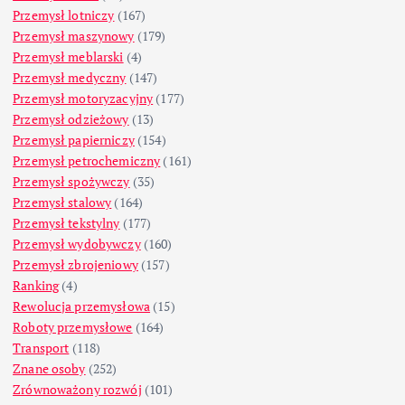
Przemysł lotniczy
(167)
Przemysł maszynowy
(179)
Przemysł meblarski
(4)
Przemysł medyczny
(147)
Przemysł motoryzacyjny
(177)
Przemysł odzieżowy
(13)
Przemysł papierniczy
(154)
Przemysł petrochemiczny
(161)
Przemysł spożywczy
(35)
Przemysł stalowy
(164)
Przemysł tekstylny
(177)
Przemysł wydobywczy
(160)
Przemysł zbrojeniowy
(157)
Ranking
(4)
Rewolucja przemysłowa
(15)
Roboty przemysłowe
(164)
Transport
(118)
Znane osoby
(252)
Zrównoważony rozwój
(101)