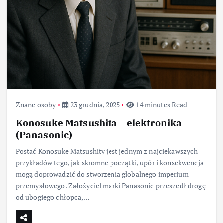
Znane osoby
23 grudnia, 2025
14 minutes Read
Konosuke Matsushita – elektronika
(Panasonic)
Postać Konosuke Matsushity jest jednym z najciekawszych
przykładów tego, jak skromne początki, upór i konsekwencja
mogą doprowadzić do stworzenia globalnego imperium
przemysłowego. Założyciel marki Panasonic przeszedł drogę
od ubogiego chłopca,…