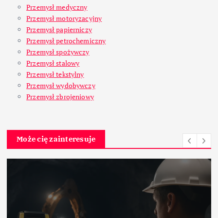
Przemysł medyczny
Przemysł motoryzacyjny
Przemysł papierniczy
Przemysł petrochemiczny
Przemysł spożywczy
Przemysł stalowy
Przemysł tekstylny
Przemysł wydobywczy
Przemysł zbrojeniowy
Może cię zainteresuje