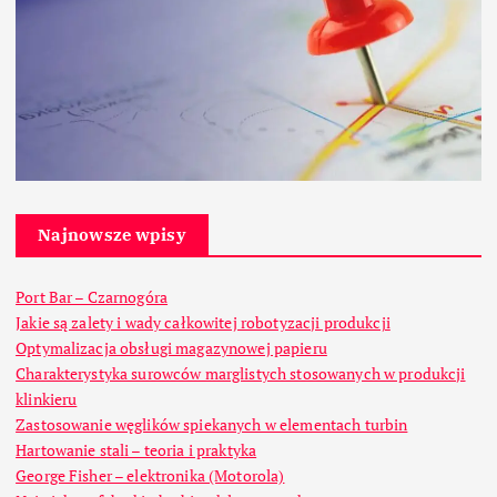
Najnowsze wpisy
Port Bar – Czarnogóra
Jakie są zalety i wady całkowitej robotyzacji produkcji
Optymalizacja obsługi magazynowej papieru
Charakterystyka surowców marglistych stosowanych w produkcji
klinkieru
Zastosowanie węglików spiekanych w elementach turbin
Hartowanie stali – teoria i praktyka
George Fisher – elektronika (Motorola)