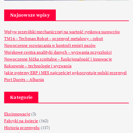
Najnowsze wpisy
Wpływ przeróbki mechanicznej na wartość rynkową surowców
TM16 – Techman Robot – przemysł metalowy – robot
Nowoczesne rozwiązania w kontroli emisji gazów
Wojskowe centra analityki danych – wyzwania przyszłości
Nowoczesne łóżka szpitalne – funkcjonalność i innowacje
Koksownie – technologie i wyzwania
Jakie systemy ERP i MES najczęściej wykorzystuje polski przemysł
Port Durrës – Albania
Kategorie
Ekoinnowacje
(3)
Fabryki na świecie
(162)
Historia przemysłu
(157)