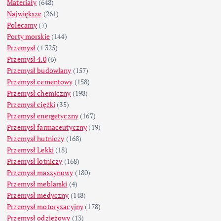
Materiały
(648)
Największe
(261)
Polecamy
(7)
Porty morskie
(144)
Przemysł
(1 325)
Przemysł 4.0
(6)
Przemysł budowlany
(157)
Przemysł cementowy
(158)
Przemysł chemiczny
(198)
Przemysł ciężki
(35)
Przemysł energetyczny
(167)
Przemysł farmaceutyczny
(19)
Przemysł hutniczy
(168)
Przemysł Lekki
(18)
Przemysł lotniczy
(168)
Przemysł maszynowy
(180)
Przemysł meblarski
(4)
Przemysł medyczny
(148)
Przemysł motoryzacyjny
(178)
Przemysł odzieżowy
(13)