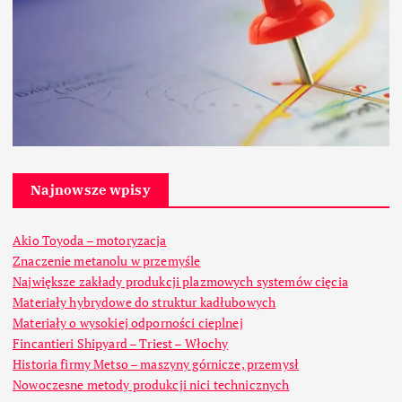
Najnowsze wpisy
Akio Toyoda – motoryzacja
Znaczenie metanolu w przemyśle
Największe zakłady produkcji plazmowych systemów cięcia
Materiały hybrydowe do struktur kadłubowych
Materiały o wysokiej odporności cieplnej
Fincantieri Shipyard – Triest – Włochy
Historia firmy Metso – maszyny górnicze, przemysł
Nowoczesne metody produkcji nici technicznych