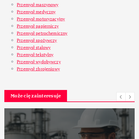
Przemysł maszynowy
Przemysł medyczny
Przemysł motoryzacyjny
Przemysł papierniczy
Przemysł petrochemiczny
Przemysł spożywczy
Przemysł stalowy
Przemysł tekstylny
Przemysł wydobywczy
Przemysł zbrojeniowy
Może cię zainteresuje