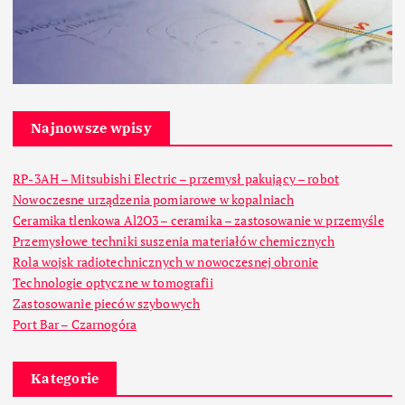
Najnowsze wpisy
RP-3AH – Mitsubishi Electric – przemysł pakujący – robot
Nowoczesne urządzenia pomiarowe w kopalniach
Ceramika tlenkowa Al2O3 – ceramika – zastosowanie w przemyśle
Przemysłowe techniki suszenia materiałów chemicznych
Rola wojsk radiotechnicznych w nowoczesnej obronie
Technologie optyczne w tomografii
Zastosowanie pieców szybowych
Port Bar – Czarnogóra
Kategorie