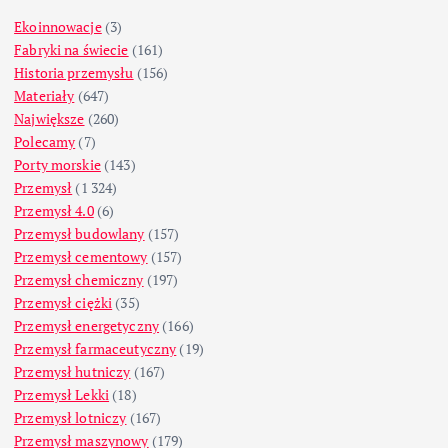
Ekoinnowacje
(3)
Fabryki na świecie
(161)
Historia przemysłu
(156)
Materiały
(647)
Największe
(260)
Polecamy
(7)
Porty morskie
(143)
Przemysł
(1 324)
Przemysł 4.0
(6)
Przemysł budowlany
(157)
Przemysł cementowy
(157)
Przemysł chemiczny
(197)
Przemysł ciężki
(35)
Przemysł energetyczny
(166)
Przemysł farmaceutyczny
(19)
Przemysł hutniczy
(167)
Przemysł Lekki
(18)
Przemysł lotniczy
(167)
Przemysł maszynowy
(179)