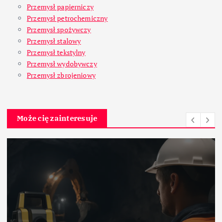
Przemysł papierniczy
Przemysł petrochemiczny
Przemysł spożywczy
Przemysł stalowy
Przemysł tekstylny
Przemysł wydobywczy
Przemysł zbrojeniowy
Może cię zainteresuje