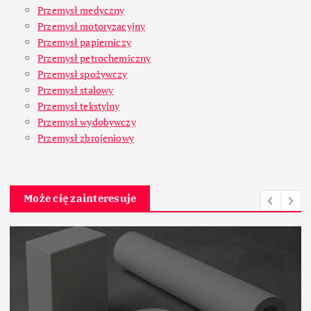
Przemysł medyczny
Przemysł motoryzacyjny
Przemysł papierniczy
Przemysł petrochemiczny
Przemysł spożywczy
Przemysł stalowy
Przemysł tekstylny
Przemysł wydobywczy
Przemysł zbrojeniowy
Może cię zainteresuje