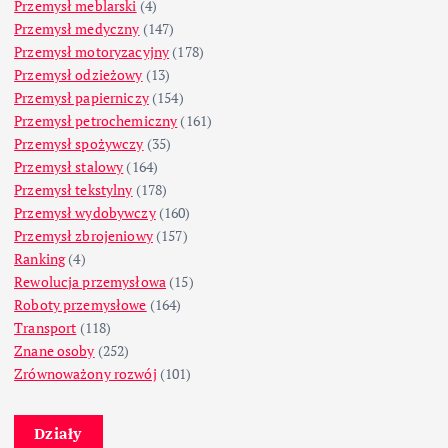
Przemysł meblarski
(4)
Przemysł medyczny
(147)
Przemysł motoryzacyjny
(178)
Przemysł odzieżowy
(13)
Przemysł papierniczy
(154)
Przemysł petrochemiczny
(161)
Przemysł spożywczy
(35)
Przemysł stalowy
(164)
Przemysł tekstylny
(178)
Przemysł wydobywczy
(160)
Przemysł zbrojeniowy
(157)
Ranking
(4)
Rewolucja przemysłowa
(15)
Roboty przemysłowe
(164)
Transport
(118)
Znane osoby
(252)
Zrównoważony rozwój
(101)
Działy