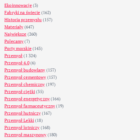
Ekoinnowacje
(3)
Fabryki na świecie
(162)
Historia przemysłu
(157)
Materiały
(647)
Największe
(260)
Polecamy
(7)
Porty morskie
(143)
Przemysł
(1 324)
Przemysł 4.0
(6)
Przemysł budowlany
(157)
Przemysł cementowy
(157)
Przemysł chemiczny
(197)
Przemysł ciężki
(35)
Przemysł energetyczny
(166)
Przemysł farmaceutyczny
(19)
Przemysł hutniczy
(167)
Przemysł Lekki
(18)
Przemysł lotniczy
(168)
Przemysł maszynowy
(180)