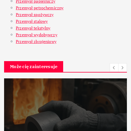
Przemysł papierniczy
Przemysł petrochemiczny
Przemysł spożywczy
Przemysł stalowy
Przemysł tekstylny
Przemysł wydobywczy
Przemysł zbrojeniowy
Może cię zainteresuje