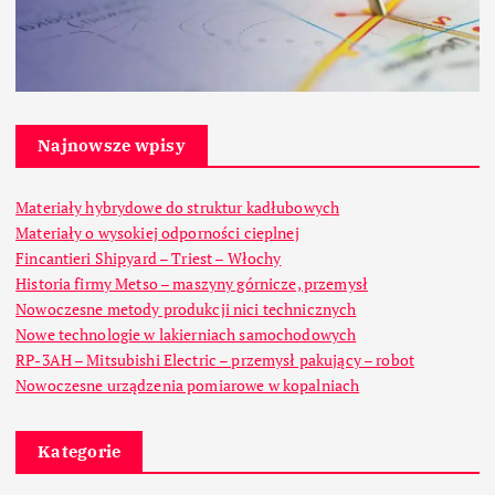
Najnowsze wpisy
Materiały hybrydowe do struktur kadłubowych
Materiały o wysokiej odporności cieplnej
Fincantieri Shipyard – Triest – Włochy
Historia firmy Metso – maszyny górnicze, przemysł
Nowoczesne metody produkcji nici technicznych
Nowe technologie w lakierniach samochodowych
RP-3AH – Mitsubishi Electric – przemysł pakujący – robot
Nowoczesne urządzenia pomiarowe w kopalniach
Kategorie