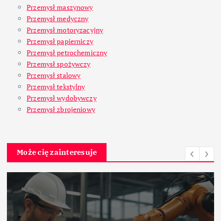
Przemysł maszynowy
Przemysł medyczny
Przemysł motoryzacyjny
Przemysł papierniczy
Przemysł petrochemiczny
Przemysł spożywczy
Przemysł stalowy
Przemysł tekstylny
Przemysł wydobywczy
Przemysł zbrojeniowy
Może cię zainteresuje