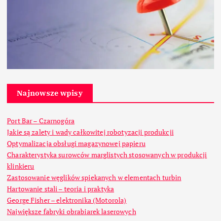
Najnowsze wpisy
Port Bar – Czarnogóra
Jakie są zalety i wady całkowitej robotyzacji produkcji
Optymalizacja obsługi magazynowej papieru
Charakterystyka surowców marglistych stosowanych w produkcji
klinkieru
Zastosowanie węglików spiekanych w elementach turbin
Hartowanie stali – teoria i praktyka
George Fisher – elektronika (Motorola)
Największe fabryki obrabiarek laserowych