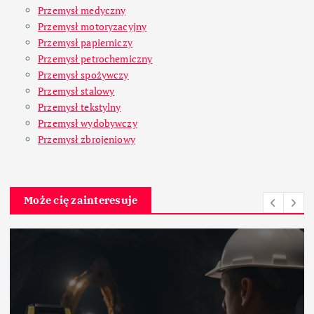
Przemysł medyczny
Przemysł motoryzacyjny
Przemysł papierniczy
Przemysł petrochemiczny
Przemysł spożywczy
Przemysł stalowy
Przemysł tekstylny
Przemysł wydobywczy
Przemysł zbrojeniowy
Może cię zainteresuje