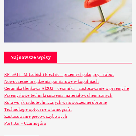
Najnowsze wpisy
RP-3AH – Mitsubishi Electric – przemysł pakujący – robot
Nowoczesne urządzenia pomiarowe w kopalniach
Ceramika tlenkowa Al2O3 – ceramika – zastosowanie w przemyśle
Przemysłowe techniki suszenia materiałów chemicznych
Rola wojsk radiotechnicznych w nowoczesnej obronie
Technologie optyczne w tomografii
Zastosowanie pieców szybowych
Port Bar – Czarnogóra