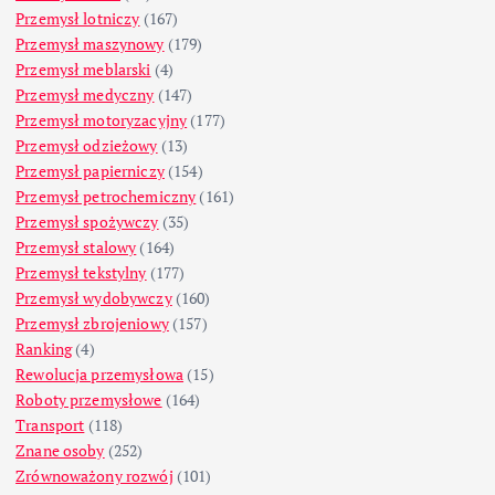
Przemysł lotniczy
(167)
Przemysł maszynowy
(179)
Przemysł meblarski
(4)
Przemysł medyczny
(147)
Przemysł motoryzacyjny
(177)
Przemysł odzieżowy
(13)
Przemysł papierniczy
(154)
Przemysł petrochemiczny
(161)
Przemysł spożywczy
(35)
Przemysł stalowy
(164)
Przemysł tekstylny
(177)
Przemysł wydobywczy
(160)
Przemysł zbrojeniowy
(157)
Ranking
(4)
Rewolucja przemysłowa
(15)
Roboty przemysłowe
(164)
Transport
(118)
Znane osoby
(252)
Zrównoważony rozwój
(101)