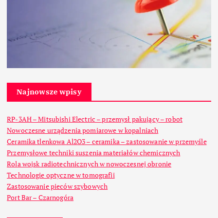
Najnowsze wpisy
RP-3AH – Mitsubishi Electric – przemysł pakujący – robot
Nowoczesne urządzenia pomiarowe w kopalniach
Ceramika tlenkowa Al2O3 – ceramika – zastosowanie w przemyśle
Przemysłowe techniki suszenia materiałów chemicznych
Rola wojsk radiotechnicznych w nowoczesnej obronie
Technologie optyczne w tomografii
Zastosowanie pieców szybowych
Port Bar – Czarnogóra