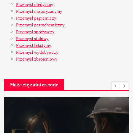
Przemysł medyczny
Przemysł motoryzacyjny
Przemysł papierniczy
Przemysł petrochemiczny
Przemysł spożywczy
Przemysł stalowy
Przemysł tekstylny
Przemysł wydobywczy
Przemysł zbrojeniowy
Może cię zainteresuje