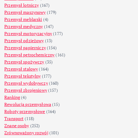
Przemysł lotniczy
(167)
Przemysł maszynowy
(179)
Przemysł meblarski
(4)
Przemysł medyczny
(147)
Przemysł motoryzacyjny
(177)
Przemysł odzieżowy
(13)
Przemysł papierniczy
(154)
Przemysł petrochemiczny
(161)
Przemysł spożywczy
(35)
Przemysł stalowy
(164)
Przemysł tekstylny
(177)
Przemysł wydobywczy
(160)
Przemysł zbrojeniowy
(157)
Ranking
(4)
Rewolucja przemysłowa
(15)
Roboty przemysłowe
(164)
Transport
(118)
Znane osoby
(252)
Zrównoważony rozwój
(101)