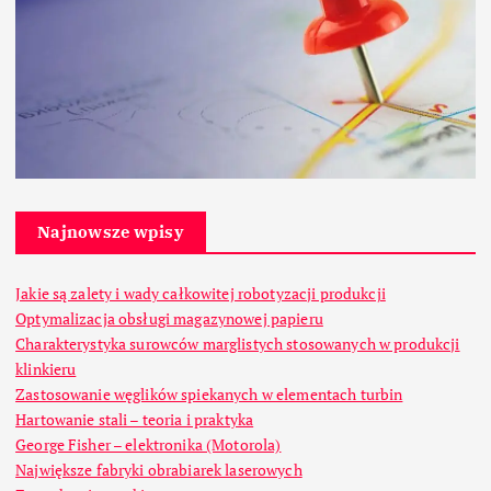
Najnowsze wpisy
Jakie są zalety i wady całkowitej robotyzacji produkcji
Optymalizacja obsługi magazynowej papieru
Charakterystyka surowców marglistych stosowanych w produkcji
klinkieru
Zastosowanie węglików spiekanych w elementach turbin
Hartowanie stali – teoria i praktyka
George Fisher – elektronika (Motorola)
Największe fabryki obrabiarek laserowych