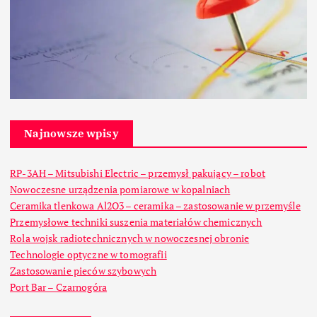
Najnowsze wpisy
RP-3AH – Mitsubishi Electric – przemysł pakujący – robot
Nowoczesne urządzenia pomiarowe w kopalniach
Ceramika tlenkowa Al2O3 – ceramika – zastosowanie w przemyśle
Przemysłowe techniki suszenia materiałów chemicznych
Rola wojsk radiotechnicznych w nowoczesnej obronie
Technologie optyczne w tomografii
Zastosowanie pieców szybowych
Port Bar – Czarnogóra