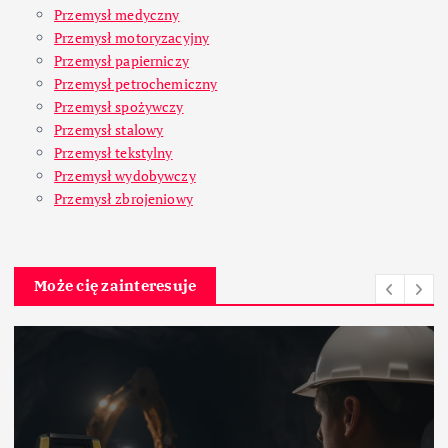
Przemysł medyczny
Przemysł motoryzacyjny
Przemysł papierniczy
Przemysł petrochemiczny
Przemysł spożywczy
Przemysł stalowy
Przemysł tekstylny
Przemysł wydobywczy
Przemysł zbrojeniowy
Może cię zainteresuje