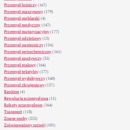
Przemysł lotniczy
(167)
Przemysł maszynowy
(179)
Przemysł meblarski
(4)
Przemysł medyczny
(147)
Przemysł motoryzacyjny
(177)
Przemysł odzieżowy
(13)
Przemysł papierniczy
(154)
Przemysł petrochemiczny
(161)
Przemysł spożywczy
(35)
Przemysł stalowy
(164)
Przemysł tekstylny
(177)
Przemysł wydobywczy
(160)
Przemysł zbrojeniowy
(157)
Ranking
(4)
Rewolucja przemysłowa
(15)
Roboty przemysłowe
(164)
Transport
(118)
Znane osoby
(252)
Zrównoważony rozwój
(101)