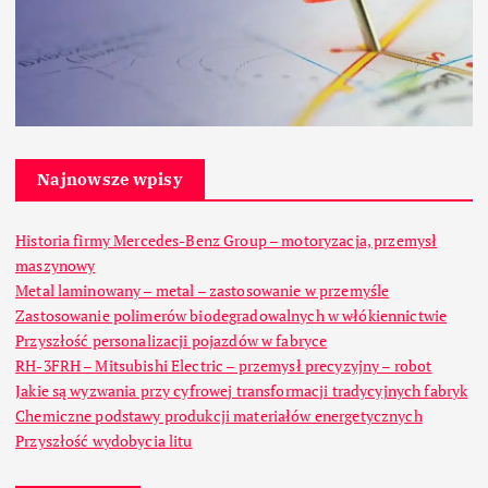
Najnowsze wpisy
Historia firmy Mercedes-Benz Group – motoryzacja, przemysł
maszynowy
Metal laminowany – metal – zastosowanie w przemyśle
Zastosowanie polimerów biodegradowalnych w włókiennictwie
Przyszłość personalizacji pojazdów w fabryce
RH-3FRH – Mitsubishi Electric – przemysł precyzyjny – robot
Jakie są wyzwania przy cyfrowej transformacji tradycyjnych fabryk
Chemiczne podstawy produkcji materiałów energetycznych
Przyszłość wydobycia litu