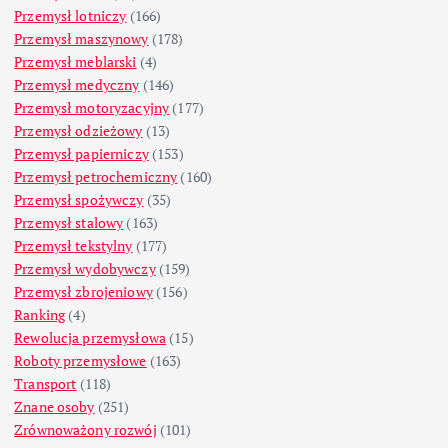
Przemysł lotniczy
(166)
Przemysł maszynowy
(178)
Przemysł meblarski
(4)
Przemysł medyczny
(146)
Przemysł motoryzacyjny
(177)
Przemysł odzieżowy
(13)
Przemysł papierniczy
(153)
Przemysł petrochemiczny
(160)
Przemysł spożywczy
(35)
Przemysł stalowy
(163)
Przemysł tekstylny
(177)
Przemysł wydobywczy
(159)
Przemysł zbrojeniowy
(156)
Ranking
(4)
Rewolucja przemysłowa
(15)
Roboty przemysłowe
(163)
Transport
(118)
Znane osoby
(251)
Zrównoważony rozwój
(101)