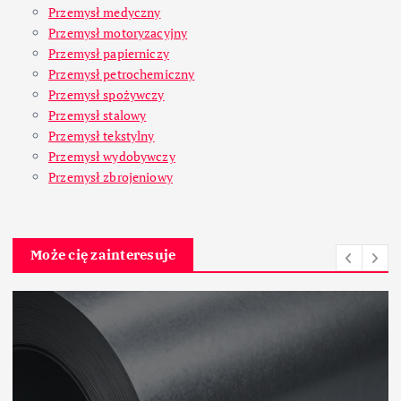
Przemysł medyczny
Przemysł motoryzacyjny
Przemysł papierniczy
Przemysł petrochemiczny
Przemysł spożywczy
Przemysł stalowy
Przemysł tekstylny
Przemysł wydobywczy
Przemysł zbrojeniowy
Może cię zainteresuje