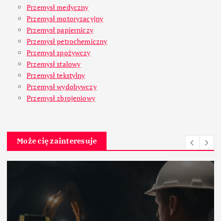
Przemysł medyczny
Przemysł motoryzacyjny
Przemysł papierniczy
Przemysł petrochemiczny
Przemysł spożywczy
Przemysł stalowy
Przemysł tekstylny
Przemysł wydobywczy
Przemysł zbrojeniowy
Może cię zainteresuje