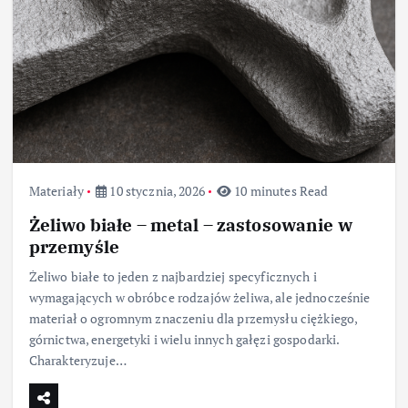
Materiały
10 stycznia, 2026
10 minutes Read
Żeliwo białe – metal – zastosowanie w
przemyśle
Żeliwo białe to jeden z najbardziej specyficznych i
wymagających w obróbce rodzajów żeliwa, ale jednocześnie
materiał o ogromnym znaczeniu dla przemysłu ciężkiego,
górnictwa, energetyki i wielu innych gałęzi gospodarki.
Charakteryzuje…