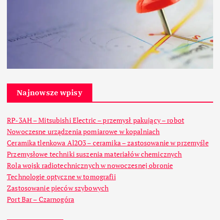
Najnowsze wpisy
RP-3AH – Mitsubishi Electric – przemysł pakujący – robot
Nowoczesne urządzenia pomiarowe w kopalniach
Ceramika tlenkowa Al2O3 – ceramika – zastosowanie w przemyśle
Przemysłowe techniki suszenia materiałów chemicznych
Rola wojsk radiotechnicznych w nowoczesnej obronie
Technologie optyczne w tomografii
Zastosowanie pieców szybowych
Port Bar – Czarnogóra