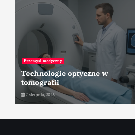
Przemysł hutniczy
Zastosowanie pieców
szybowych
7 sierpnia, 2026