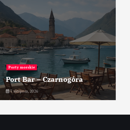
Przemysł
Jakie są zalety i wady
całkowitej robotyzacji
produkcji
7 sierpnia, 2026