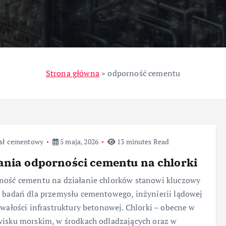
ziały
Przemysł
Strona główna
»
odporność cementu
sł cementowy
5 maja, 2026
13 minutes Read
nia odporności cementu na chlorki
ość cementu na działanie chlorków stanowi kluczowy
 badań dla przemysłu cementowego, inżynierii lądowej
rwałości infrastruktury betonowej. Chlorki – obecne w
isku morskim, w środkach odladzających oraz w