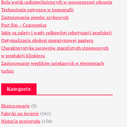
Rola wojsk radiotechnicznych w nowoczesnej obronie
Technologie optyczne w tomografii
Zastosowanie pieców szybowych
Port Bar – Czarnogóra
Jakie są zalety i wady całkowitej robotyzacji produkcji
Optymalizacja obsługi magazynowej papieru
Charakterystyka surowców marglistych stosowanych
w produkcji klinkieru
Zastosowanie węglików spiekanych w elementach
turbin
Kategorie
Ekoinnowacje
(3)
Fabryki na świecie
(161)
Historia przemysłu
(156)