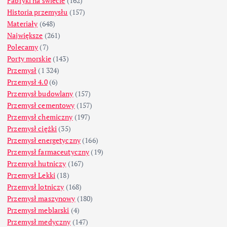
Fabryki na świecie
(162)
Historia przemysłu
(157)
Materiały
(648)
Największe
(261)
Polecamy
(7)
Porty morskie
(143)
Przemysł
(1 324)
Przemysł 4.0
(6)
Przemysł budowlany
(157)
Przemysł cementowy
(157)
Przemysł chemiczny
(197)
Przemysł ciężki
(35)
Przemysł energetyczny
(166)
Przemysł farmaceutyczny
(19)
Przemysł hutniczy
(167)
Przemysł Lekki
(18)
Przemysł lotniczy
(168)
Przemysł maszynowy
(180)
Przemysł meblarski
(4)
Przemysł medyczny
(147)