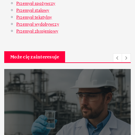
Przemysł spożywczy
Przemysł stalowy
Przemysł tekstylny
Przemysł wydobywczy
Przemysł zbrojeniowy
Może cię zainteresuje