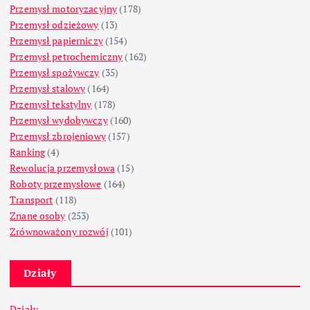
Przemysł motoryzacyjny
(178)
Przemysł odzieżowy
(13)
Przemysł papierniczy
(154)
Przemysł petrochemiczny
(162)
Przemysł spożywczy
(35)
Przemysł stalowy
(164)
Przemysł tekstylny
(178)
Przemysł wydobywczy
(160)
Przemysł zbrojeniowy
(157)
Ranking
(4)
Rewolucja przemysłowa
(15)
Roboty przemysłowe
(164)
Transport
(118)
Znane osoby
(253)
Zrównoważony rozwój
(101)
Działy
Działy