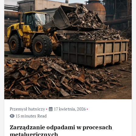
Przemysł hutniczy
17 kwietnia, 2026
15 minutes Read
Zarządzanie odpadami w procesach
metalurgicznych