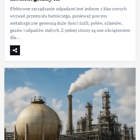
Efektywne zarządzanie odpadami jest jednym z kluczowych
wyzwań przemysłu hutniczego, ponieważ procesy
metalurgiczne generują duże ilości żużli, pyłów, szlamów,
gazów i odpadów stałych. Z jednej strony są one obciążeniem
dla…