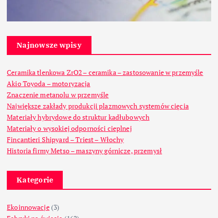
Najnowsze wpisy
Ceramika tlenkowa ZrO2 – ceramika – zastosowanie w przemyśle
Akio Toyoda – motoryzacja
Znaczenie metanolu w przemyśle
Największe zakłady produkcji plazmowych systemów cięcia
Materiały hybrydowe do struktur kadłubowych
Materiały o wysokiej odporności cieplnej
Fincantieri Shipyard – Triest – Włochy
Historia firmy Metso – maszyny górnicze, przemysł
Kategorie
Ekoinnowacje
(3)