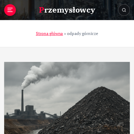
S
Przemysłowcy
k
i
p
t
Strona główna
»
odpady górnicze
o
c
o
n
t
e
n
t