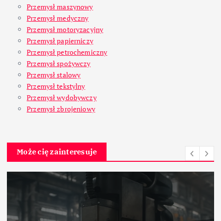
Przemysł maszynowy
Przemysł medyczny
Przemysł motoryzacyjny
Przemysł papierniczy
Przemysł petrochemiczny
Przemysł spożywczy
Przemysł stalowy
Przemysł tekstylny
Przemysł wydobywczy
Przemysł zbrojeniowy
Może cię zainteresuje