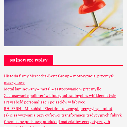
Najnowsze wpisy
Historia firmy Mercedes-Benz Group – motoryzacja, przemysł
maszynowy
Metal laminowany – metal – zastosowanie w przemyśle
Zastosowanie polimerów biodegradowalnych w włókiennictwie
Przyszłość personalizacji pojazdów w fabryce
RH-3FRH – Mitsubishi Electric – przemysł precyzyjny – robot
Jakie są wyzwania przy cyfrowej transformacji tradycyjnych fabryk
Chemiczne podstawy produkcji materiałów energetycznych