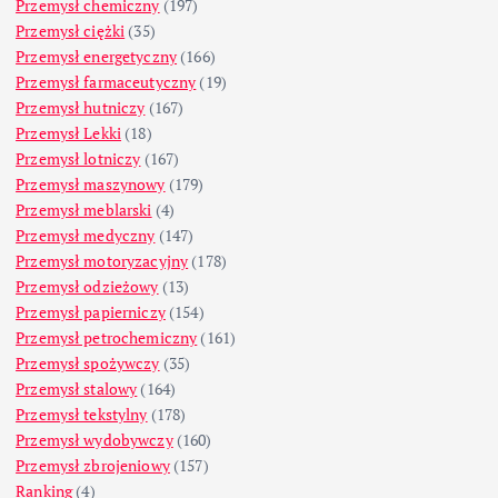
Przemysł chemiczny
(197)
Przemysł ciężki
(35)
Przemysł energetyczny
(166)
Przemysł farmaceutyczny
(19)
Przemysł hutniczy
(167)
Przemysł Lekki
(18)
Przemysł lotniczy
(167)
Przemysł maszynowy
(179)
Przemysł meblarski
(4)
Przemysł medyczny
(147)
Przemysł motoryzacyjny
(178)
Przemysł odzieżowy
(13)
Przemysł papierniczy
(154)
Przemysł petrochemiczny
(161)
Przemysł spożywczy
(35)
Przemysł stalowy
(164)
Przemysł tekstylny
(178)
Przemysł wydobywczy
(160)
Przemysł zbrojeniowy
(157)
Ranking
(4)