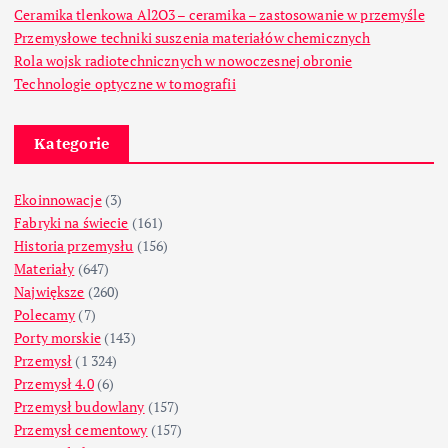
Ceramika tlenkowa Al2O3 – ceramika – zastosowanie w przemyśle
Przemysłowe techniki suszenia materiałów chemicznych
Rola wojsk radiotechnicznych w nowoczesnej obronie
Technologie optyczne w tomografii
Kategorie
Ekoinnowacje
(3)
Fabryki na świecie
(161)
Historia przemysłu
(156)
Materiały
(647)
Największe
(260)
Polecamy
(7)
Porty morskie
(143)
Przemysł
(1 324)
Przemysł 4.0
(6)
Przemysł budowlany
(157)
Przemysł cementowy
(157)