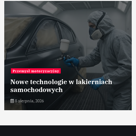
Roboty przemysłowe
h
RP-3AH – Mitsubishi Electric –
przemysł pakujący – robot
8 sierpnia, 2026