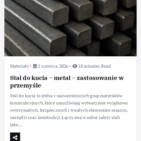
Materiały
2 czerwca, 2026
18 minutes Read
Stal do kucia – metal – zastosowanie w
przemyśle
Stal do kucia to jedna z najważniejszych grup materiałów
konstrukcyjnych, które umożliwiają wytwarzanie wyjątkowo
wytrzymałych, bezpiecznych i trwałych elementów maszyn,
narzędzi oraz konstrukcji. Łączy ona w sobie zalety stali
jako…