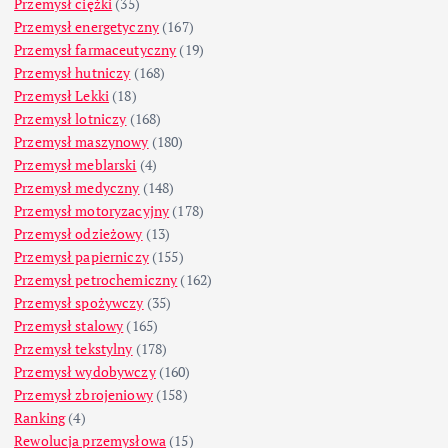
Przemysł ciężki
(35)
Przemysł energetyczny
(167)
Przemysł farmaceutyczny
(19)
Przemysł hutniczy
(168)
Przemysł Lekki
(18)
Przemysł lotniczy
(168)
Przemysł maszynowy
(180)
Przemysł meblarski
(4)
Przemysł medyczny
(148)
Przemysł motoryzacyjny
(178)
Przemysł odzieżowy
(13)
Przemysł papierniczy
(155)
Przemysł petrochemiczny
(162)
Przemysł spożywczy
(35)
Przemysł stalowy
(165)
Przemysł tekstylny
(178)
Przemysł wydobywczy
(160)
Przemysł zbrojeniowy
(158)
Ranking
(4)
Rewolucja przemysłowa
(15)