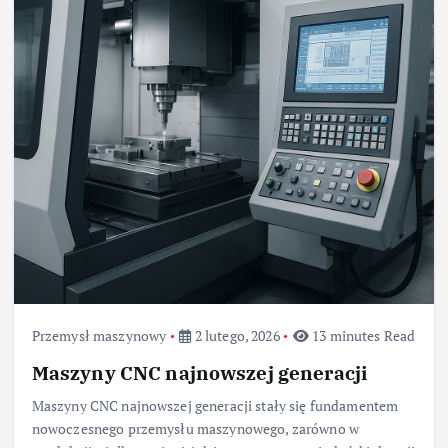
Przemysł maszynowy
2 lutego, 2026
13 minutes Read
Maszyny CNC najnowszej generacji
Maszyny CNC najnowszej generacji stały się fundamentem
nowoczesnego przemysłu maszynowego, zarówno w