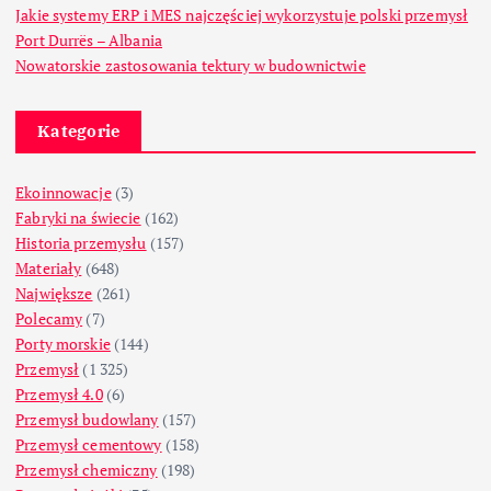
Jakie systemy ERP i MES najczęściej wykorzystuje polski przemysł
Port Durrës – Albania
Nowatorskie zastosowania tektury w budownictwie
Kategorie
Ekoinnowacje
(3)
Fabryki na świecie
(162)
Historia przemysłu
(157)
Materiały
(648)
Największe
(261)
Polecamy
(7)
Porty morskie
(144)
Przemysł
(1 325)
Przemysł 4.0
(6)
Przemysł budowlany
(157)
Przemysł cementowy
(158)
Przemysł chemiczny
(198)