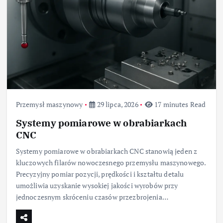
Przemysł maszynowy
29 lipca, 2026
17 minutes Read
Systemy pomiarowe w obrabiarkach
CNC
Systemy pomiarowe w obrabiarkach CNC stanowią jeden z
kluczowych filarów nowoczesnego przemysłu maszynowego.
Precyzyjny pomiar pozycji, prędkości i kształtu detalu
umożliwia uzyskanie wysokiej jakości wyrobów przy
jednoczesnym skróceniu czasów przezbrojenia…