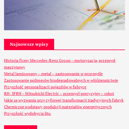
Najnowsze wpisy
Historia firmy Mercedes-Benz Group – motoryzacja, przemysł
maszynowy
Metal laminowany – metal – zastosowanie w przemyśle
Zastosowanie polimerów biodegradowalnych w włókiennictwie
Przyszłość personalizacji pojazdów w fabryce
RH-3FRH – Mitsubishi Electric – przemysł precyzyjny – robot
Jakie są wyzwania przy cyfrowej transformacji tradycyjnych fabryk
Chemiczne podstawy produkcji materiałów energetycznych
Przyszłość wydobycia litu