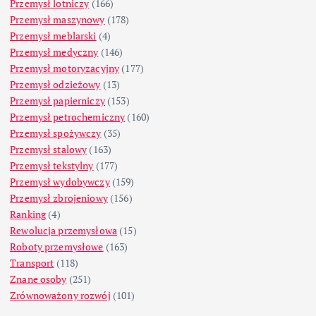
Przemysł lotniczy
(166)
Przemysł maszynowy
(178)
Przemysł meblarski
(4)
Przemysł medyczny
(146)
Przemysł motoryzacyjny
(177)
Przemysł odzieżowy
(13)
Przemysł papierniczy
(153)
Przemysł petrochemiczny
(160)
Przemysł spożywczy
(35)
Przemysł stalowy
(163)
Przemysł tekstylny
(177)
Przemysł wydobywczy
(159)
Przemysł zbrojeniowy
(156)
Ranking
(4)
Rewolucja przemysłowa
(15)
Roboty przemysłowe
(163)
Transport
(118)
Znane osoby
(251)
Zrównoważony rozwój
(101)