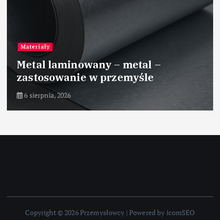
Przemysł tekstylny
Zastosowanie polimerów
biodegradowalnych w
włókiennictwie
5 sierpnia, 2026
Copyright © 2026 Przemysłowcy | Powered by icomSEO