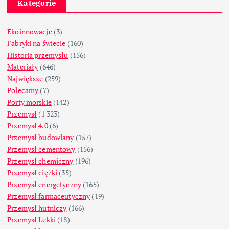
Kategorie
Ekoinnowacje
(3)
Fabryki na świecie
(160)
Historia przemysłu
(156)
Materiały
(646)
Największe
(259)
Polecamy
(7)
Porty morskie
(142)
Przemysł
(1 323)
Przemysł 4.0
(6)
Przemysł budowlany
(157)
Przemysł cementowy
(156)
Przemysł chemiczny
(196)
Przemysł ciężki
(35)
Przemysł energetyczny
(165)
Przemysł farmaceutyczny
(19)
Przemysł hutniczy
(166)
Przemysł Lekki
(18)