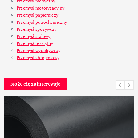
Przemysł medyczny
Przemysł motoryzacyjny
Przemysł papierniczy
Przemysł petrochemiczny
Przemysł spożywczy
Przemysł stalowy
Przemysł tekstylny
Przemysł wydobywczy
Przemysł zbrojeniowy
Może cię zainteresuje